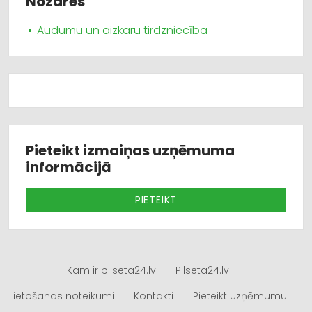
Nozares
Audumu un aizkaru tirdzniecība
Pieteikt izmaiņas uzņēmuma
informācijā
PIETEIKT
Kam ir pilseta24.lv
Pilseta24.lv
Lietošanas noteikumi
Kontakti
Pieteikt uzņēmumu