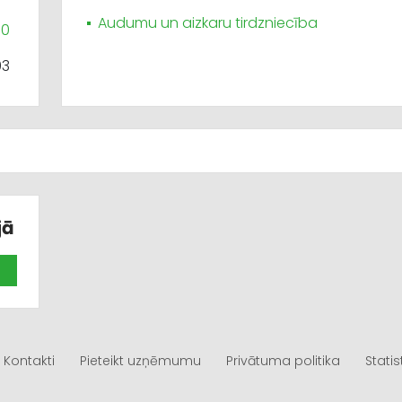
Audumu un aizkaru tirdzniecība
00
93
jā
Kontakti
Pieteikt uzņēmumu
Privātuma politika
Statis