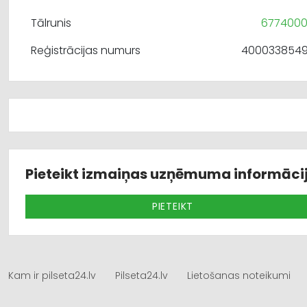
Tālrunis
677400
Reģistrācijas numurs
400033854
Pieteikt izmaiņas uzņēmuma informāci
PIETEIKT
Kam ir pilseta24.lv
Pilseta24.lv
Lietošanas noteikumi