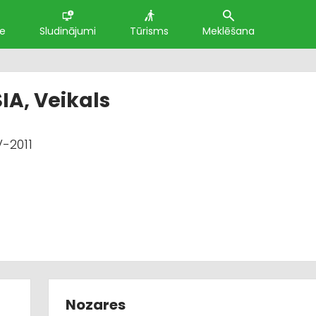
te
Sludinājumi
Tūrisms
Meklēšana
SIA, Veikals
-2011
Nozares