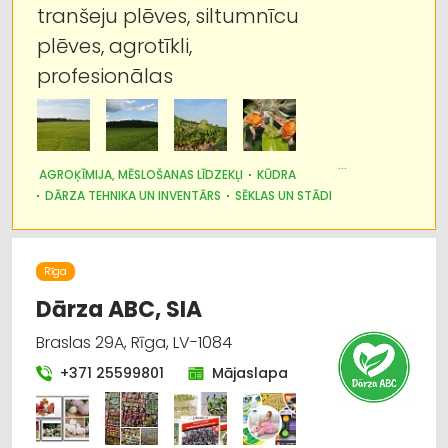
tranšeju plēves, siltumnīcu
Lauksaimniecības pakalpojumi
plēves, agrotīkli,
profesionālas
Ķīmiskās preces
Apavi: tirdzniecība
Augkopība un tehniskās kultūras
AGROĶĪMIJA, MĒSLOŠANAS LĪDZEKĻI
KŪDRA
DĀRZA TEHNIKA UN INVENTĀRS
SĒKLAS UN STĀDI
Augļkopība
LABIEKĀRTOŠANA, APZAĻUMOŠANA
KURINĀMAIS
LAUKSAIMNIECĪBAS PAKALPOJUMI
Rīga
Dārza ABC, SIA
Braslas 29A, Rīga, LV-1084
+371 25599801
Mājaslapa