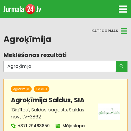
KATEGORIJAS
Agroķīmija
Meklēšanas rezultāti
Visas nozares
Agroķīmija, mēslošanas līdzekļi
Dārza tehnika un inventārs
Agroķīmija
Saldus
Sēklas un stādi
Agroķīmija Saldus, SIA
"Birzītes", Saldus pagasts, Saldus
Higiēnas preces
nov., LV-3862
Labiekārtošana, apzaļumošana
+371 29483850
Mājaslapa