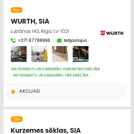
DĀRZA TEHNIKA UN INVENTĀRS
Rīga
WURTH, SIA
Lubānas 143, Rīga, LV-1021
+371 67788996
Mājaslapa
INSTRUMENTU UN DARBARĪKU VAIRUMTIRDZNIECĪBA
INSTRUMENTU UN DARBARĪKU TIRDZNIECĪBA
METĀLIZSTRĀDĀJUMI
MOTORU EĻĻAS, SMĒRVIELAS
AUTOSERVISU APRĪKOJUMS
ĶĪMISKĀS PRECES
AKCIJAS!
DARBA AIZSARDZĪBAS LĪDZEKĻI, FORMASTĒRPI, DARBA APĢĒRBI
UN APAVI; TIRDZNIECĪBA
DARBA AIZSARDZĪBAS LĪDZEKĻI, DARBA APĢĒRBI;
VAIRUMTIRDZNIECĪBA
BŪVMATERIĀLU, BŪVKONSTRUKCIJU TIRDZNIECĪBA
Talsi
BŪVMATERIĀLU, BŪVKONSTRUKCIJU VAIRUMTIRDZNIECĪBA
UZKOPŠANAS LĪDZEKĻI UN TEHNIKA, PROFESIONĀLĀ
Kurzemes sēklas, SIA
ELEKTROTEHNISKO IEKĀRTU UN ELEKTROMATERIĀLU