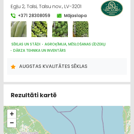
VAIRUMTIRDZNIECĪBA
Egļu 2, Talsi, Talsu nov., LV-3201
ELEKTROTEHNISKO IEKĀRTU UN ELEKTROMATERIĀLU
+371 28308059
Mājaslapa
TIRDZNIECĪBA
UGUNSDZĒSĪBAS UN UGUNSAIZSARDZĪBAS LĪDZEKĻI
AUTO ĶĪMIJA, AUTO KRĀSAS
HIGIĒNAS PRECES
APAVI: TIRDZNIECĪBA
HIDRAULISKĀS UN PNEIMATISKĀS IERĪCES
SĒKLAS UN STĀDI
AGROĶĪMIJA, MĒSLOŠANAS LĪDZEKĻI
INSTRUMENTU UN DARBARĪKU LABOŠANA, SERVISS
DĀRZA TEHNIKA UN INVENTĀRS
KRĀSAS, LAKAS, BŪVĶĪMIJA: VAIRUMTIRDZNIECĪBA
KRĀSAS, LAKAS, BŪVĶĪMIJA: TIRDZNIECĪBA
VENTILĀCIJAS UN KONDICIONĒŠANAS SISTĒMAS UN IEKĀRTAS
AUGSTAS KVALITĀTES SĒKLAS
TELPĀM
AGROĶĪMIJA, MĒSLOŠANAS LĪDZEKĻI
Rezultāti kartē
+
−