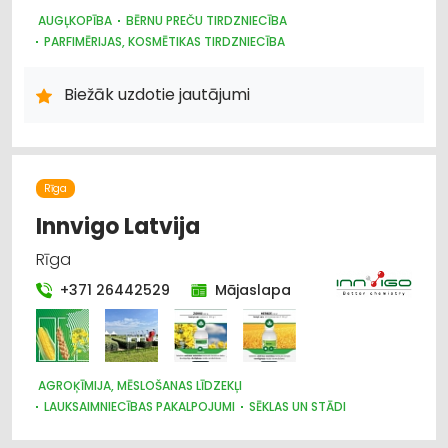
AUGĻKOPĪBA
BĒRNU PREČU TIRDZNIECĪBA
PARFIMĒRIJAS, KOSMĒTIKAS TIRDZNIECĪBA
SUVENĪRI, DĀVANAS
SAIMNIECĪBAS PREČU TIRDZNIECĪBA
HIGIĒNAS PRECES
Biežāk uzdotie jautājumi
ZOOPRECES, DZĪVNIEKU KOPŠANA UN APRŪPE
INTERNETVEIKALI, E-KOMERCIJA
ĶĪMISKĀS PRECES
HOBIJA PRECES
SĒKLAS UN STĀDI
AGROĶĪMIJA, MĒSLOŠANAS LĪDZEKĻI
DĀRZA TEHNIKA UN INVENTĀRS
Rīga
AUGKOPĪBA UN TEHNISKĀS KULTŪRAS
Innvigo Latvija
Rīga
+371 26442529
Mājaslapa
AGROĶĪMIJA, MĒSLOŠANAS LĪDZEKĻI
LAUKSAIMNIECĪBAS PAKALPOJUMI
SĒKLAS UN STĀDI
LABIEKĀRTOŠANA, APZAĻUMOŠANA