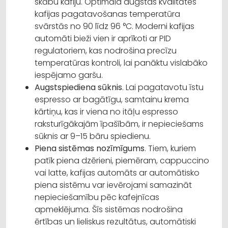
skābu kafiju. Optimāla augstas kvalitātes
kafijas pagatavošanas temperatūra
svārstās no 90 līdz 96 °C. Moderni kafijas
automāti bieži vien ir aprīkoti ar PID
regulatoriem, kas nodrošina precīzu
temperatūras kontroli, lai panāktu vislabāko
iespējamo garšu.
Augstspiediena sūknis
. Lai pagatavotu īstu
espresso ar bagātīgu, samtainu krema
kārtiņu, kas ir viena no itāļu espresso
raksturīgākajām īpašībām, ir nepieciešams
sūknis ar 9–15 bāru spiedienu.
Piena sistēmas nozīmīgums
. Tiem, kuriem
patīk piena dzērieni, piemēram, cappuccino
vai latte, kafijas automāts ar automātisko
piena sistēmu var ievērojami samazināt
nepieciešamību pēc kafejnīcas
apmeklējuma. Šīs sistēmas nodrošina
ērtības un lieliskus rezultātus, automātiski