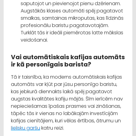
saputojot un pievienojot pienu dzērienam.
Augstākās klases automāti spēj pagatavot
smalkas, samtainas mikroputas, kas līdzinās
profesionālu baristu pagatavotajām.
Turklāt tās ir ideāli piemērotas latte mākslas
veidošanai.
Vai automātiskais kafijas automāts
ir kā personīgais barista?
Tā ir taisnība, ka moderns automātiskais kafijas
automāts var kļūt par jūsu personīgo baristu,
kas jebkurā diennakts laikā spēj pagatavot
augstas kvalitātes kafiju mājās. Šīm ierīcēm nav
nepieciešamas īpašas prasmes vai zināšanas,
tāpēc tās ir vienas no labākajām investīcijām
kafijas cienītājiem, kuri vēlas ērtības, ātrumu un
lielisku garšu
katru reizi.