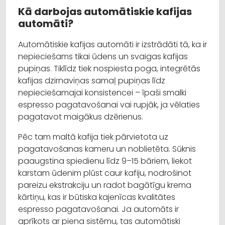
Kā darbojas automātiskie kafijas
automāti?
Automātiskie kafijas automāti ir izstrādāti tā, ka ir
nepieciešams tikai ūdens un svaigas kafijas
pupiņas. Tiklīdz tiek nospiesta poga, integrētās
kafijas dzirnaviņas samaļ pupiņas līdz
nepieciešamajai konsistencei – īpaši smalki
espresso pagatavošanai vai rupjāk, ja vēlaties
pagatavot maigākus dzērienus.
Pēc tam maltā kafija tiek pārvietota uz
pagatavošanas kameru un noblietēta. Sūknis
paaugstina spiedienu līdz 9–15 bāriem, liekot
karstam ūdenim plūst caur kafiju, nodrošinot
pareizu ekstrakciju un radot bagātīgu krema
kārtiņu, kas ir būtiska kajenīcas kvalitātes
espresso pagatavošanai. Ja automāts ir
aprīkots ar piena sistēmu, tas automātiski