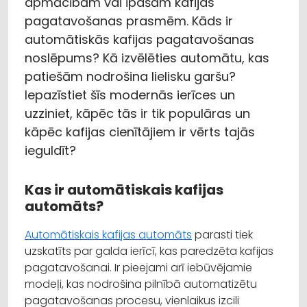
apmācībām vai īpašām kafijas
pagatavošanas prasmēm. Kāds ir
automātiskās kafijas pagatavošanas
noslēpums? Kā izvēlēties automātu, kas
patiešām nodrošina lielisku garšu?
Iepazīstiet šīs modernās ierīces un
uzziniet, kāpēc tās ir tik populāras un
kāpēc kafijas cienītājiem ir vērts tajās
ieguldīt?
Kas ir automātiskais kafijas
automāts?
Automātiskais kafijas automāts
parasti tiek
uzskatīts par galda ierīcī, kas paredzēta kafijas
pagatavošanai. Ir pieejami arī iebūvējamie
modeļi, kas nodrošina pilnībā automatizētu
pagatavošanas procesu, vienlaikus izcili