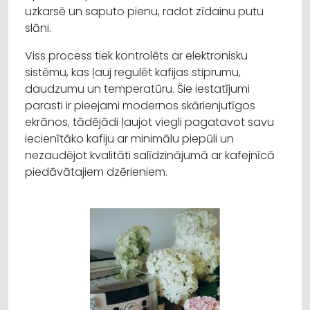
uzkarsē un saputo pienu, radot zīdainu putu
slāni.
Viss process tiek kontrolēts ar elektronisku
sistēmu, kas ļauj regulēt kafijas stiprumu,
daudzumu un temperatūru. Šie iestatījumi
parasti ir pieejami modernos skārienjutīgos
ekrānos, tādējādi ļaujot viegli pagatavot savu
iecienītāko kafiju ar minimālu piepūli un
nezaudējot kvalitāti salīdzinājumā ar kafejnīcā
piedāvātajiem dzērieniem.