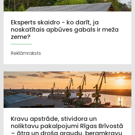
Eksperts skaidro - ko darīt, ja
noskatītais apbūves gabals ir meža
zeme?
Reklāmraksts
Kravu apstrāde, stividora un
noliktavu pakalpojumi Rīgas Brīvostā
– ātra un droša graudu, beramkravu