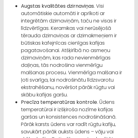
Augstas kvalitātes dzirnaviņas
. Visi
automātiskie automāti ir aprīkoti ar
integrētām dzirnaviņām, taču ne visas ir
līdzvērtīgas. Keramikas vai nerūsējošā
tērauda dzirnaviņas ar dzirnakmeņiem ir
būtiskas kafejnīcas cienīgas kafijas
pagatavošanai. Atšķirībā no asmeņu
dzirnaviņām, kas rada nevienmērīgas
daļiņas, tās nodrošina vienmērīgu
malšanas procesu. Vienmērīga malšana ir
ļoti svarīga, lai nodrošinātu līdzsvarotu
ekstrahēšanu, novēršot pārāk rūgtu vai
skābu kafijas garšu.
Precīza temperatūras kontrole
. Ūdens
temperatūrai ir izšķiroša nozīme kafijas
garšas un konsistences nodrošināšanā.
Pārāk karsts ūdens var radīt rūgtu kafiju,
savukārt pārāk auksts ūdens – vāju vai