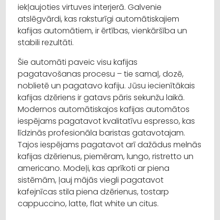
iekļaujoties virtuves interjerā. Galvenie
atslēgvārdi, kas raksturīgi automātiskajiem
kafijas automātiem, ir ērtības, vienkāršība un
stabili rezultāti.
Šie automāti paveic visu kafijas
pagatavošanas procesu – tie samaļ, dozē,
noblietē un pagatavo kafiju. Jūsu iecienītākais
kafijas dzēriens ir gatavs pāris sekunžu laikā.
Modernos automātiskajos kafijas automātos
iespējams pagatavot kvalitatīvu espresso, kas
līdzinās profesionāla baristas gatavotajam.
Tajos iespējams pagatavot arī dažādus melnās
kafijas dzērienus, piemēram, lungo, ristretto un
americano. Modeļi, kas aprīkoti ar piena
sistēmām, ļauj mājās viegli pagatavot
kafejnīcas stila piena dzērienus, tostarp
cappuccino, latte, flat white un citus.