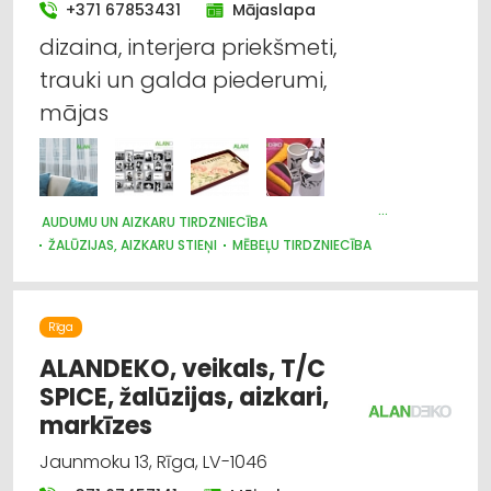
+371 67853431
Mājaslapa
Apgaismes tehnikas vairumtirdzniecība
dizaina, interjera priekšmeti,
trauki un galda piederumi,
Audumu un aizkaru tirdzniecība
mājas
Elektrotehnisko iekārtu un elektromateriālu
tirdzniecība
Markīzes
AUDUMU UN AIZKARU TIRDZNIECĪBA
ŽALŪZIJAS, AIZKARU STIEŅI
MĒBEĻU TIRDZNIECĪBA
Žalūzijas, aizkaru stieņi
DIZAINS UN INTERJERS; PRIEKŠMETI UN PAKALPOJUMI
MARKĪZES
TRAUKI
APGAISMES TEHNIKAS TIRDZNIECĪBA
SUVENĪRI, DĀVANAS
Rīga
ALANDEKO, veikals, T/C
SPICE, žalūzijas, aizkari,
markīzes
Jaunmoku 13, Rīga, LV-1046