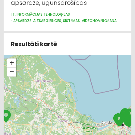
apsardze, ugunsdrošības
IT, INFORMĀCIJAS TEHNOLOĢIJAS
APSARDZE: AIZSARGIERĪCES, SISTĒMAS, VIDEONOVĒROŠANA
APGAISMES TEHNIKAS TIRDZNIECĪBA
ELEKTROMONTĀŽA, ELEKTROINSTALĀCIJA
ELEKTROTEHNISKO IEKĀRTU UN ELEKTROMATERIĀLU
Rezultāti kartē
TIRDZNIECĪBA
ELEKTRONISKĀS IERĪCES, KOMPONENTES
APSARDZE: DIENESTI
VĀJSTRĀVAS TĪKLI
BIROJA TEHNIKA UN IEKĀRTAS
+
−