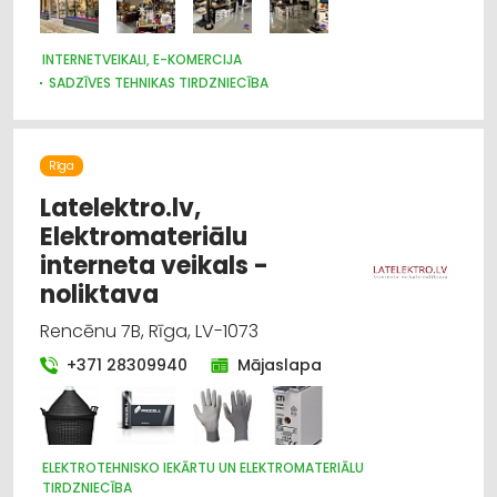
INTERNETVEIKALI, E-KOMERCIJA
SADZĪVES TEHNIKAS TIRDZNIECĪBA
SADZĪVES TEHNIKAS VAIRUMTIRDZNIECĪBA
APGAISMES TEHNIKAS TIRDZNIECĪBA
APGAISMES TEHNIKAS VAIRUMTIRDZNIECĪBA
Rīga
DIZAINS UN INTERJERS; PRIEKŠMETI UN PAKALPOJUMI
Latelektro.lv,
Elektromateriālu
interneta veikals -
noliktava
Rencēnu 7B, Rīga, LV-1073
+371 28309940
Mājaslapa
ELEKTROTEHNISKO IEKĀRTU UN ELEKTROMATERIĀLU
TIRDZNIECĪBA