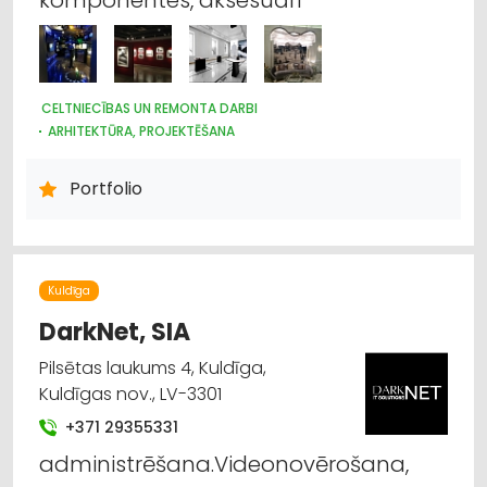
CELTNIECĪBAS UN REMONTA DARBI
ARHITEKTŪRA, PROJEKTĒŠANA
ELEKTROTEHNISKO IEKĀRTU UN ELEKTROMATERIĀLU
TIRDZNIECĪBA
Portfolio
DIZAINS UN INTERJERS; PRIEKŠMETI UN PAKALPOJUMI
ELEKTRONISKĀS IERĪCES, KOMPONENTES
APGAISMES TEHNIKAS VAIRUMTIRDZNIECĪBA
APGAISMES TEHNIKAS TIRDZNIECĪBA
Kuldīga
DarkNet, SIA
Pilsētas laukums 4, Kuldīga,
Kuldīgas nov., LV-3301
+371 29355331
administrēšana.Videonovērošana,