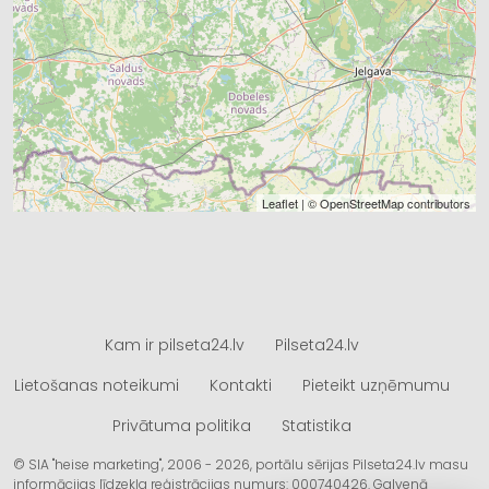
Leaflet
| ©
OpenStreetMap
contributors
Kam ir pilseta24.lv
Pilseta24.lv
Lietošanas noteikumi
Kontakti
Pieteikt uzņēmumu
Privātuma politika
Statistika
© SIA "heise marketing", 2006 - 2026, portālu sērijas Pilseta24.lv masu
informācijas līdzekļa reģistrācijas numurs: 000740426. Galvenā