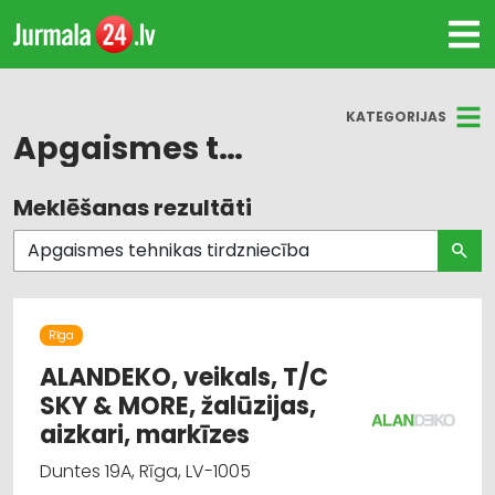
KATEGORIJAS
Apgaismes tehnikas tirdzniecība
Meklēšanas rezultāti
Visas nozares
Apgaismes tehnikas tirdzniecība
Dizains un interjers; priekšmeti un pakalpojumi
Rīga
Mēbeļu tirdzniecība
ALANDEKO, veikals, T/C
SKY & MORE, žalūzijas,
Suvenīri, dāvanas
aizkari, markīzes
Duntes 19A, Rīga, LV-1005
Trauki