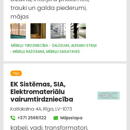
trauki un galda piederumi,
mājas
MĒBEĻU TIRDZNIECĪBA
ŽALŪZIJAS, AIZKARU STIEŅI
MĒBEĻU RAŽOŠANA, MĒBEĻU SAGATAVES
AUDUMU UN AIZKARU TIRDZNIECĪBA
DIZAINS UN INTERJERS; PRIEKŠMETI UN PAKALPOJUMI
MARKĪZES
TRAUKI
APGAISMES TEHNIKAS TIRDZNIECĪBA
Rīga
SUVENĪRI, DĀVANAS
EK Sistēmas, SIA,
Elektromateriālu
vairumtirdzniecība
Katlakalna 4A, Rīga, LV-1073
+371 25661122
Mājaslapa
kabeļi, vadi, transformatori,