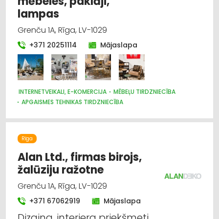
mēbeles, paklāji,
lampas
Grenču 1A, Rīga, LV-1029
+371 20251114
Mājaslapa
INTERNETVEIKALI, E-KOMERCIJA
MĒBEĻU TIRDZNIECĪBA
APGAISMES TEHNIKAS TIRDZNIECĪBA
PAKLĀJI, PAKLĀJU SERVISS
DIZAINS UN INTERJERS; PRIEKŠMETI UN PAKALPOJUMI
TRAUKI
TEKSTILIZSTRĀDĀJUMU TIRDZNIECĪBA
Rīga
GULTAS VEĻA UN PIEDERUMI
PULKSTEŅU TIRDZNIECĪBA
SUVENĪRI, DĀVANAS
Alan Ltd., firmas birojs,
žalūziju ražotne
Grenču 1A, Rīga, LV-1029
+371 67062919
Mājaslapa
Dizaina, interjera priekšmeti,