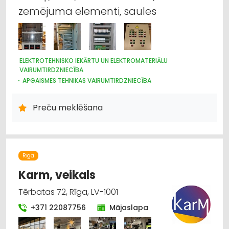
zemējuma elementi, saules
ELEKTROTEHNISKO IEKĀRTU UN ELEKTROMATERIĀLU
VAIRUMTIRDZNIECĪBA
APGAISMES TEHNIKAS VAIRUMTIRDZNIECĪBA
HIDRAULISKĀS UN PNEIMATISKĀS IERĪCES
ELEKTROTEHNISKO IEKĀRTU UN ELEKTROMATERIĀLU
Preču meklēšana
TIRDZNIECĪBA
APGAISMES TEHNIKAS TIRDZNIECĪBA
Rīga
Karm, veikals
Tērbatas 72, Rīga, LV-1001
+371 22087756
Mājaslapa