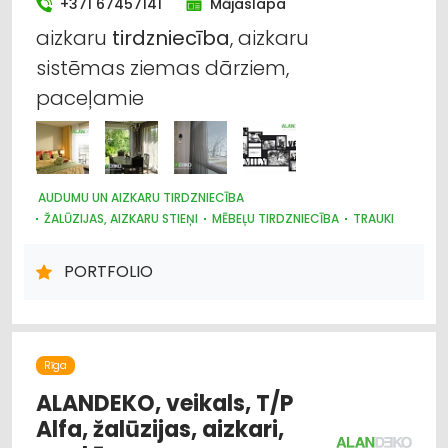
+371 67457141
Mājaslapa
aizkaru
tirdzniecība
, aizkaru
sistēmas ziemas dārziem,
paceļamie
AUDUMU UN AIZKARU TIRDZNIECĪBA
ŽALŪZIJAS, AIZKARU STIEŅI
MĒBEĻU TIRDZNIECĪBA
TRAUKI
MARKĪZES
DIZAINS UN INTERJERS; PRIEKŠMETI UN PAKALPOJUMI
PORTFOLIO
APGAISMES TEHNIKAS TIRDZNIECĪBA
SUVENĪRI, DĀVANAS
PAKLĀJI, PAKLĀJU SERVISS
Rīga
ALANDEKO, veikals, T/P
Alfa, žalūzijas, aizkari,