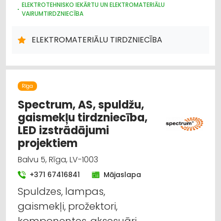
ELEKTROTEHNISKO IEKĀRTU UN ELEKTROMATERIĀLU
VAIRUMTIRDZNIECĪBA
APGAISMES TEHNIKAS TIRDZNIECĪBA
APGAISMES TEHNIKAS VAIRUMTIRDZNIECĪBA
ELEKTROMATERIĀLU TIRDZNIECĪBA
ELEKTRONISKĀS IERĪCES, KOMPONENTES
HIDRAULISKĀS UN PNEIMATISKĀS IERĪCES
INSTRUMENTU UN DARBARĪKU TIRDZNIECĪBA
INSTRUMENTU UN DARBARĪKU VAIRUMTIRDZNIECĪBA
ELEKTROMONTĀŽA, ELEKTROINSTALĀCIJA
VĀJSTRĀVAS TĪKLI
Rīga
INTERNETVEIKALI, E-KOMERCIJA
Spectrum, AS, spuldžu,
CELTNIECĪBAS UN REMONTA DARBI
gaismekļu tirdzniecība,
DIZAINS UN INTERJERS; PRIEKŠMETI UN PAKALPOJUMI
LED izstrādājumi
SADZĪVES TEHNIKAS TIRDZNIECĪBA
SAIMNIECĪBAS PREČU TIRDZNIECĪBA
projektiem
Balvu 5, Rīga, LV-1003
+371 67416841
Mājaslapa
Spuldzes, lampas,
gaismekļi, prožektori,
komponentes, aksesuāri