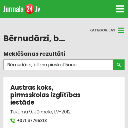
KATEGORIJAS
Bērnudārzi, bērnu pieskatīšana
Meklēšanas rezultāti
Visas nozares
Bērnudārzi, bērnu pieskatīšana
Bērnu un jauniešu brīvā laika organizēšana,
Austras koks,
nometnes
pirmsskolas izglītības
iestāde
Medicīniskā palīdzība: rehabilitācija
Tukuma 9, Jūrmala, LV-2012
Bērnu preču tirdzniecība
+371 67765318