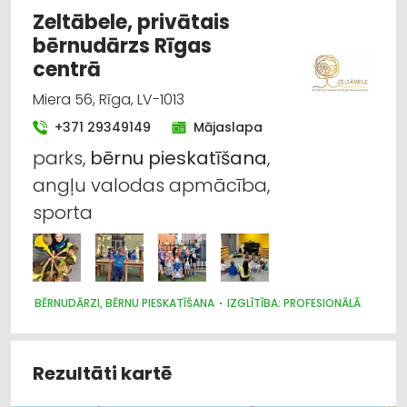
Zeltābele, privātais
bērnudārzs Rīgas
centrā
Miera 56, Rīga, LV-1013
+371 29349149
Mājaslapa
parks,
bērnu
pieskatīšana
,
angļu valodas apmācība,
sporta
BĒRNUDĀRZI, BĒRNU PIESKATĪŠANA
IZGLĪTĪBA: PROFESIONĀLĀ
Rezultāti kartē