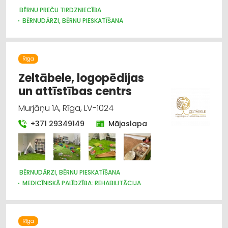
BĒRNU PREČU TIRDZNIECĪBA
BĒRNUDĀRZI, BĒRNU PIESKATĪŠANA
BĒRNU PREČU VAIRUMTIRDZNIECĪBA
BĒRNU UN JAUNIEŠU BRĪVĀ LAIKA ORGANIZĒŠANA, NOMETNES
SPORTA ORGANIZĀCIJAS
Rīga
SPORTA UN TŪRISMA PREČU TIRDZNIECĪBA
SPORTA UN TŪRISMA PREČU VAIRUMTIRDZNIECĪBA
Zeltābele, logopēdijas
MEDICĪNISKĀ PALĪDZĪBA: REHABILITĀCIJA
un attīstības centrs
IZGLĪTĪBA: VISPĀRĒJĀ
Murjāņu 1A, Rīga, LV-1024
+371 29349149
Mājaslapa
BĒRNUDĀRZI, BĒRNU PIESKATĪŠANA
MEDICĪNISKĀ PALĪDZĪBA: REHABILITĀCIJA
Rīga