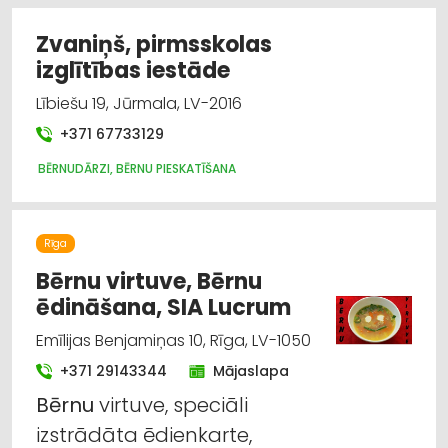
Zvaniņš, pirmsskolas
izglītības iestāde
Lībiešu 19, Jūrmala, LV-2016
+371 67733129
BĒRNUDĀRZI, BĒRNU PIESKATĪŠANA
Rīga
Bērnu virtuve, Bērnu
ēdināšana, SIA Lucrum
Emīlijas Benjamiņas 10, Rīga, LV-1050
+371 29143344
Mājaslapa
Bērnu
virtuve, speciāli
izstrādāta ēdienkarte,