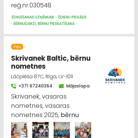
reģ.nr.030548
ĒDINĀŠANAS UZŅĒMUMI
ĒDIENU PIEGĀDE
BĒRNUDĀRZI, BĒRNU PIESKATĪŠANA
BĒRNU UN JAUNIEŠU BRĪVĀ LAIKA ORGANIZĒŠANA, NOMETNES
Rīga
Skrivanek Baltic, bērnu
nometnes
Lāčplēša 87C, Rīga, LV-1011
+371 67240364
Mājaslapa
Skrivanek, vasaras
nometnes, vasaras
nometnes 2025,
bērnu