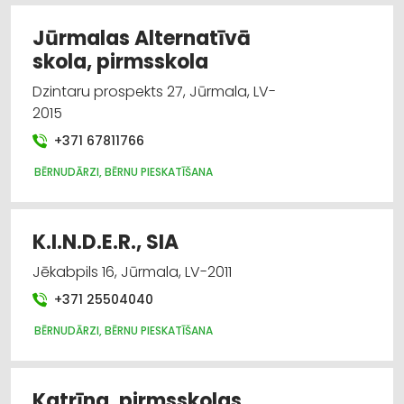
Jūrmalas Alternatīvā
skola, pirmsskola
Dzintaru prospekts 27, Jūrmala, LV-
2015
+371 67811766
BĒRNUDĀRZI, BĒRNU PIESKATĪŠANA
K.I.N.D.E.R., SIA
Jēkabpils 16, Jūrmala, LV-2011
+371 25504040
BĒRNUDĀRZI, BĒRNU PIESKATĪŠANA
Katrīna, pirmsskolas