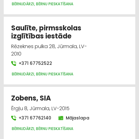
BĒRNUDĀRZI, BĒRNU PIESKATĪŠANA
Saulīte, pirmsskolas
izglītības iestāde
Rēzeknes pulka 28, Jūrmala, LV-
2010
+371 67752522
BĒRNUDĀRZI, BĒRNU PIESKATĪŠANA
Zobens, SIA
Ērgļu 8, Jūrmala, LV-2015
+371 67762140
Mājaslapa
BĒRNUDĀRZI, BĒRNU PIESKATĪŠANA