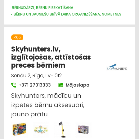
BĒRNUDĀRZI, BĒRNU PIESKATĪŠANA
BĒRNU UN JAUNIEŠU BRĪVĀ LAIKA ORGANIZĒŠANA, NOMETNES
Rīga
Skyhunters.lv,
izglītojošas, attīstošas
preces bērniem
Senču 2, Rīga, LV-1012
+371 27013333
Mājaslapa
Skyhunters, mācību un
izpētes
bērnu
aksesuāri,
jauno prātu