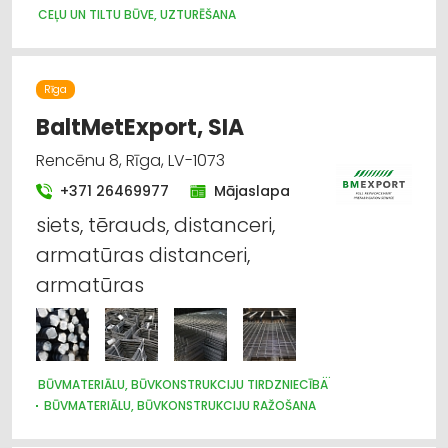
CEĻU UN TILTU BŪVE, UZTURĒŠANA
Rīga
BaltMetExport, SIA
Rencēnu 8, Rīga, LV-1073
+371 26469977
Mājaslapa
siets, tērauds, distanceri,
armatūras distanceri,
armatūras
BŪVMATERIĀLU, BŪVKONSTRUKCIJU TIRDZNIECĪBA
BŪVMATERIĀLU, BŪVKONSTRUKCIJU RAŽOŠANA
BŪVMATERIĀLU, BŪVKONSTRUKCIJU VAIRUMTIRDZNIECĪBA
METĀLAPSTRĀDE
METĀLIZSTRĀDĀJUMI