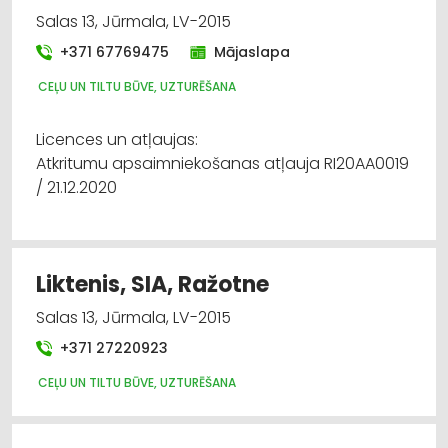
Salas 13, Jūrmala, LV-2015
+371 67769475
Mājaslapa
CEĻU UN TILTU BŪVE, UZTURĒŠANA
Licences un atļaujas:
Atkritumu apsaimniekošanas atļauja RI20AA0019
/ 21.12.2020
Liktenis, SIA, Ražotne
Salas 13, Jūrmala, LV-2015
+371 27220923
CEĻU UN TILTU BŪVE, UZTURĒŠANA