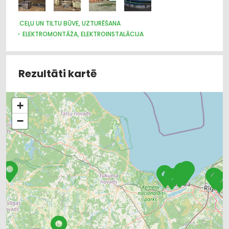
CEĻU UN TILTU BŪVE, UZTURĒŠANA
ELEKTROMONTĀŽA, ELEKTROINSTALĀCIJA
BŪVUZRAUDZĪBA, BŪVVALDES
CELTNIECĪBAS UN REMONTA DARBI
ARHITEKTŪRA, PROJEKTĒŠANA
APDARES DARBI
Rezultāti kartē
SILTUMIZOLĀCIJAS DARBI
ŪDENSAPGĀDE UN KANALIZĀCIJA
JUMTU SEGUMI
+
−