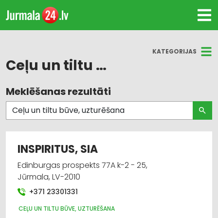
KATEGORIJAS
Ceļu un tiltu būve, uzturēšana
Meklēšanas rezultāti
Visas nozares
Ceļu un tiltu būve, uzturēšana
Celtniecības un remonta darbi
INSPIRITUS, SIA
Apdares darbi
Edinburgas prospekts 77A k-2 - 25,
Jūrmala, LV-2010
Būvmateriālu, būvkonstrukciju ražošana
+371 23301331
Būvmateriālu, būvkonstrukciju tirdzniecība
CEĻU UN TILTU BŪVE, UZTURĒŠANA