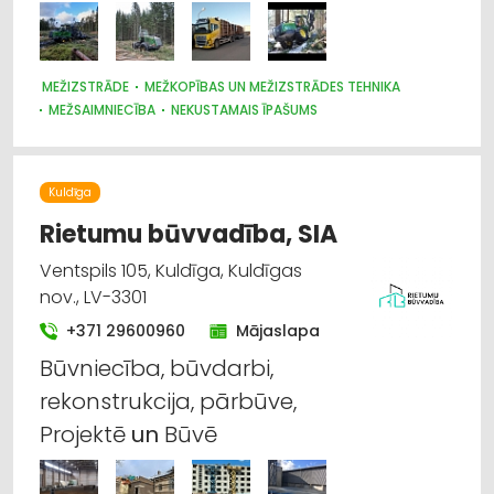
MEŽIZSTRĀDE
MEŽKOPĪBAS UN MEŽIZSTRĀDES TEHNIKA
MEŽSAIMNIECĪBA
NEKUSTAMAIS ĪPAŠUMS
KRAVAS AUTO, APKOPE UN REZERVES DAĻAS
CEĻU UN TILTU BŪVE, UZTURĒŠANA
Kuldīga
Rietumu būvvadība, SIA
Ventspils 105, Kuldīga, Kuldīgas
nov., LV-3301
+371 29600960
Mājaslapa
Būvniecība, būvdarbi,
rekonstrukcija, pārbūve,
Projektē
un
Būvē