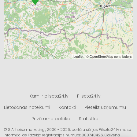
Leaflet
| ©
OpenStreetMap
contributors
Kam ir pilseta24.lv
Pilseta24.lv
Lietošanas noteikumi
Kontakti
Pieteikt uzņēmumu
Privātuma politika
Statistika
© SIA "heise marketing", 2006 - 2026, portālu sērijas Pilseta24.lv masu
informācijas līdzekļa reģistrācijas numurs: 000740426. Galvenā