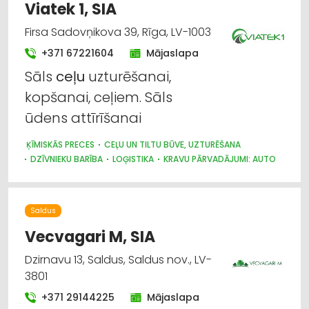
ELEKTROMONTĀŽA, ELEKTROINSTALĀCIJA
Viatek 1, SIA
BŪVMATERIĀLU, BŪVKONSTRUKCIJU TIRDZNIECĪBA
Firsa Sadovņikova 39, Rīga, LV-1003
BŪVMATERIĀLU, BŪVKONSTRUKCIJU RAŽOŠANA
BŪVMATERIĀLU, BŪVKONSTRUKCIJU VAIRUMTIRDZNIECĪBA
+371 67221604
Mājaslapa
Sāls
ceļu
uzturēšanai,
kopšanai, ceļiem. Sāls
ūdens attīrīšanai
ĶĪMISKĀS PRECES
CEĻU UN TILTU BŪVE, UZTURĒŠANA
DZĪVNIEKU BARĪBA
LOĢISTIKA
KRAVU PĀRVADĀJUMI: AUTO
ATKRITUMU PĀRSTRĀDE
NOLIKTAVU PAKALPOJUMI
AUTOTRANSPORTS
MUITA
Saldus
Vecvagari M, SIA
Dzirnavu 13, Saldus, Saldus nov., LV-
3801
+371 29144225
Mājaslapa