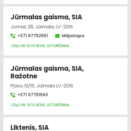
Būvmateriālu, būvkonstrukciju
vairumtirdzniecība
Jūrmalas gaisma, SIA
Jomas 28, Jūrmala, LV-2015
Būvuzraudzība, būvvaldes
+371 67762551
Mājaslapa
Elektromontāža, elektroinstalācija
CEĻU UN TILTU BŪVE, UZTURĒŠANA
Jumtu segumi
Jūrmalas gaisma, SIA,
Siltumizolācijas darbi
Ražotne
Pļavu 13/15, Jūrmala LV-2015
+371 67761563
CEĻU UN TILTU BŪVE, UZTURĒŠANA
Liktenis, SIA