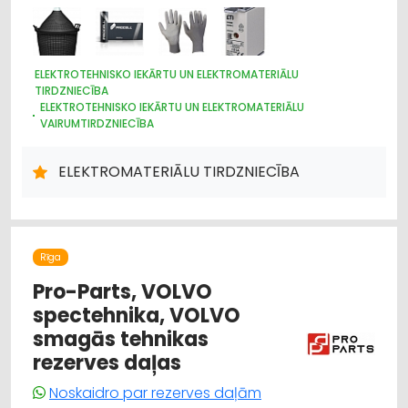
ELEKTROTEHNISKO IEKĀRTU UN ELEKTROMATERIĀLU
TIRDZNIECĪBA
ELEKTROTEHNISKO IEKĀRTU UN ELEKTROMATERIĀLU
VAIRUMTIRDZNIECĪBA
APGAISMES TEHNIKAS TIRDZNIECĪBA
APGAISMES TEHNIKAS VAIRUMTIRDZNIECĪBA
ELEKTROMATERIĀLU TIRDZNIECĪBA
ELEKTRONISKĀS IERĪCES, KOMPONENTES
HIDRAULISKĀS UN PNEIMATISKĀS IERĪCES
INSTRUMENTU UN DARBARĪKU TIRDZNIECĪBA
INSTRUMENTU UN DARBARĪKU VAIRUMTIRDZNIECĪBA
ELEKTROMONTĀŽA, ELEKTROINSTALĀCIJA
VĀJSTRĀVAS TĪKLI
Rīga
INTERNETVEIKALI, E-KOMERCIJA
Pro-Parts, VOLVO
CELTNIECĪBAS UN REMONTA DARBI
spectehnika, VOLVO
DIZAINS UN INTERJERS; PRIEKŠMETI UN PAKALPOJUMI
smagās tehnikas
SADZĪVES TEHNIKAS TIRDZNIECĪBA
SAIMNIECĪBAS PREČU TIRDZNIECĪBA
rezerves daļas
Noskaidro par rezerves daļām