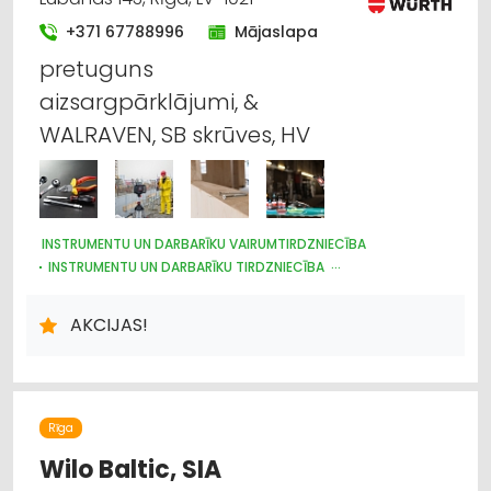
+371 67788996
Mājaslapa
pretuguns
aizsargpārklājumi, &
WALRAVEN, SB skrūves, HV
INSTRUMENTU UN DARBARĪKU VAIRUMTIRDZNIECĪBA
INSTRUMENTU UN DARBARĪKU TIRDZNIECĪBA
METĀLIZSTRĀDĀJUMI
MOTORU EĻĻAS, SMĒRVIELAS
AUTOSERVISU APRĪKOJUMS
ĶĪMISKĀS PRECES
AKCIJAS!
DARBA AIZSARDZĪBAS LĪDZEKĻI, FORMASTĒRPI, DARBA APĢĒRBI
UN APAVI; TIRDZNIECĪBA
DARBA AIZSARDZĪBAS LĪDZEKĻI, DARBA APĢĒRBI;
VAIRUMTIRDZNIECĪBA
BŪVMATERIĀLU, BŪVKONSTRUKCIJU TIRDZNIECĪBA
Rīga
BŪVMATERIĀLU, BŪVKONSTRUKCIJU VAIRUMTIRDZNIECĪBA
UZKOPŠANAS LĪDZEKĻI UN TEHNIKA, PROFESIONĀLĀ
Wilo Baltic, SIA
ELEKTROTEHNISKO IEKĀRTU UN ELEKTROMATERIĀLU