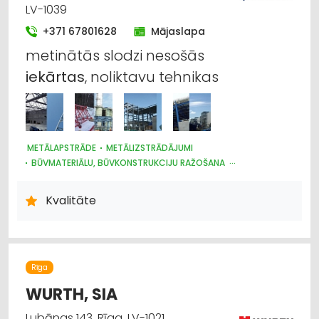
TRAKTORTEHNIKAS UZRAUDZĪBA
OSTAS, KUĢU SATIKSME
LV-1039
+371 67801628
Mājaslapa
metinātās slodzi nesošās
iekārtas
, noliktavu tehnikas
METĀLAPSTRĀDE
METĀLIZSTRĀDĀJUMI
BŪVMATERIĀLU, BŪVKONSTRUKCIJU RAŽOŠANA
IEKRAUŠANAS UN IZKRAUŠANAS TEHNIKA
ANTENAS UN TO UZSTĀDĪŠANA
Kvalitāte
Rīga
WURTH, SIA
Lubānas 143, Rīga, LV-1021