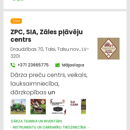
LAUKSAIMNIECĪBAS TEHNIKAS UN TRAKTORTEHNIKAS
LABOŠANA, REMONTS
CELTNIECĪBAS TEHNIKA UN IEKĀRTAS; TIRDZNIECĪBA, SERVISS
Talsi
IEKRAUŠANAS UN IZKRAUŠANAS TEHNIKA
MEŽKOPĪBAS UN MEŽIZSTRĀDES TEHNIKA
ZPC, SIA, Zāles pļāvēju
centrs
Draudzības 70, Talsi, Talsu nov., LV-
3201
+371 23665775
Mājaslapa
Dārza preču centrs, veikals,
lauksaimniecība,
dārzkopības
un
DĀRZA TEHNIKA UN INVENTĀRS
INSTRUMENTU UN DARBARĪKU TIRDZNIECĪBA