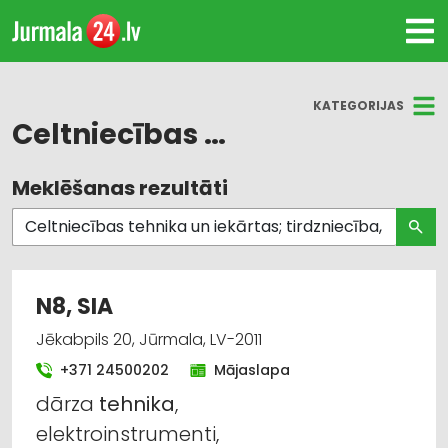
KATEGORIJAS
Celtniecības tehnika un iekārtas; tirdzniecība, serviss
Meklēšanas rezultāti
Visas nozares
Iekraušanas un izkraušanas tehnika
Instrumentu un darbarīku labošana, serviss
N8, SIA
Instrumentu un darbarīku tirdzniecība
Jēkabpils 20, Jūrmala, LV-2011
+371 24500202
Mājaslapa
Celtniecības tehnika un iekārtas; noma
dārza
tehnika
,
Celtniecības tehnika un iekārtas; tirdzniecība,
elektroinstrumenti,