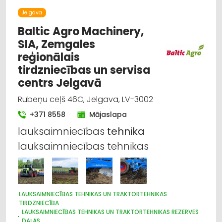
LAUKSAIMNIECĪBAS TEHNIKAS UN TRAKTORTEHNIKAS
LABOŠANA, REMONTS
Jelgava
Baltic Agro Machinery,
SIA, Zemgales
reģionālais
tirdzniecības un servisa
centrs Jelgavā
Rubeņu ceļš 46C, Jelgava, LV-3002
+371 8558
Mājaslapa
lauksaimniecības
tehnika
lauksaimniecības tehnikas
LAUKSAIMNIECĪBAS TEHNIKAS UN TRAKTORTEHNIKAS
TIRDZNIECĪBA
LAUKSAIMNIECĪBAS TEHNIKAS UN TRAKTORTEHNIKAS REZERVES
DAĻAS