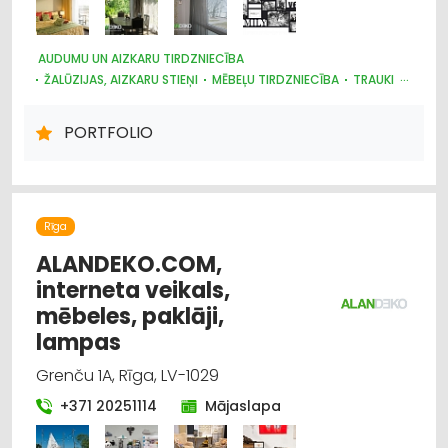
AUDUMU UN AIZKARU TIRDZNIECĪBA
ŽALŪZIJAS, AIZKARU STIEŅI
MĒBEĻU TIRDZNIECĪBA
TRAUKI
MARKĪZES
DIZAINS UN INTERJERS; PRIEKŠMETI UN PAKALPOJUMI
PORTFOLIO
APGAISMES TEHNIKAS TIRDZNIECĪBA
SUVENĪRI, DĀVANAS
PAKLĀJI, PAKLĀJU SERVISS
Rīga
ALANDEKO.COM,
interneta veikals,
mēbeles, paklāji,
lampas
Grenču 1A, Rīga, LV-1029
+371 20251114
Mājaslapa