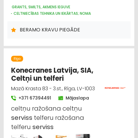
GRANTS, SMILTS, AKMENS IEGUVE
CELTNIECĪBAS TEHNIKA UN IEKĀRTAS; NOMA
IEKRAUŠANAS UN IZKRAUŠANAS TEHNIKA
KRAVU PĀRVADĀJUMI: AUTO
BERAMO KRAVU PIEGĀDE
LABIEKĀRTOŠANA, APZAĻUMOŠANA
AUTO PIEKABES UN TREILERI, KEMPERI
NOMA
PĀRVIETOŠANĀS SERVISS
Rīga
Konecranes Latvija, SIA,
Celtņi un telferi
Mazā Krasta 83 - 3.st., Rīga, LV-1003
+371 67394491
Mājaslapa
celtņu ražošana celtņu
serviss
telferu ražošana
telferu
serviss