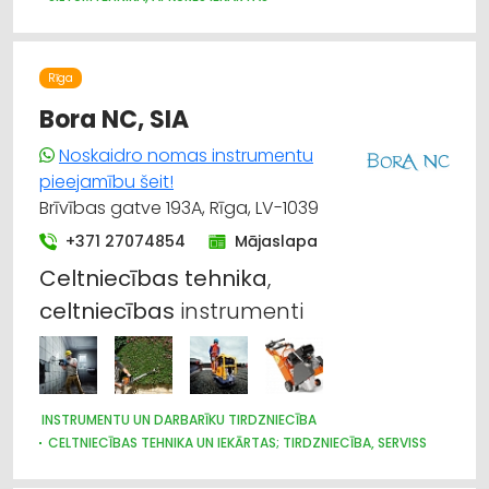
SILTUMAPGĀDE UN SILTUMTĪKLI
SILTUMIZOLĀCIJAS DARBI
CELTNIECĪBAS UN REMONTA DARBI
Rīga
Bora NC, SIA
Noskaidro nomas instrumentu
pieejamību šeit!
Brīvības gatve 193A, Rīga, LV-1039
+371 27074854
Mājaslapa
Celtniecības
tehnika
,
celtniecības
instrumenti
INSTRUMENTU UN DARBARĪKU TIRDZNIECĪBA
CELTNIECĪBAS TEHNIKA UN IEKĀRTAS; TIRDZNIECĪBA, SERVISS
CELTNIECĪBAS UN REMONTA DARBI
CELTNIECĪBAS TEHNIKA UN IEKĀRTAS; NOMA
NOMA