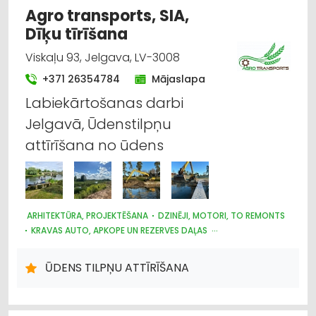
Agro transports, SIA,
Dīķu tīrīšana
Viskaļu 93, Jelgava, LV-3008
+371 26354784
Mājaslapa
Labiekārtošanas darbi
Jelgavā, Ūdenstilpņu
attīrīšana no ūdens
ARHITEKTŪRA, PROJEKTĒŠANA
DZINĒJI, MOTORI, TO REMONTS
KRAVAS AUTO, APKOPE UN REZERVES DAĻAS
CELTNIECĪBAS UN REMONTA DARBI
LABIEKĀRTOŠANA, APZAĻUMOŠANA
AUTOTRANSPORTS
ŪDENS TILPŅU ATTĪRĪŠANA
HIDRAULISKĀS UN PNEIMATISKĀS IERĪCES
MOTORU EĻĻAS, SMĒRVIELAS
AUTO REMONTS, APKOPE
AUTO REZERVES DAĻU TIRDZNIECĪBA
AUTO RIEPU SERVISS