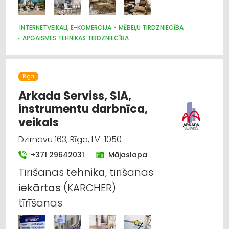
INTERNETVEIKALI, E-KOMERCIJA
MĒBEĻU TIRDZNIECĪBA
APGAISMES TEHNIKAS TIRDZNIECĪBA
PAKLĀJI, PAKLĀJU SERVISS
DIZAINS UN INTERJERS; PRIEKŠMETI UN PAKALPOJUMI
TRAUKI
TEKSTILIZSTRĀDĀJUMU TIRDZNIECĪBA
Rīga
GULTAS VEĻA UN PIEDERUMI
PULKSTEŅU TIRDZNIECĪBA
SUVENĪRI, DĀVANAS
Arkada Serviss, SIA,
instrumentu darbnīca,
veikals
Dzirnavu 163, Rīga, LV-1050
+371 29642031
Mājaslapa
Tīrīšanas
tehnika
, tīrīšanas
iekārtas
(KARCHER)
tīrīšanas