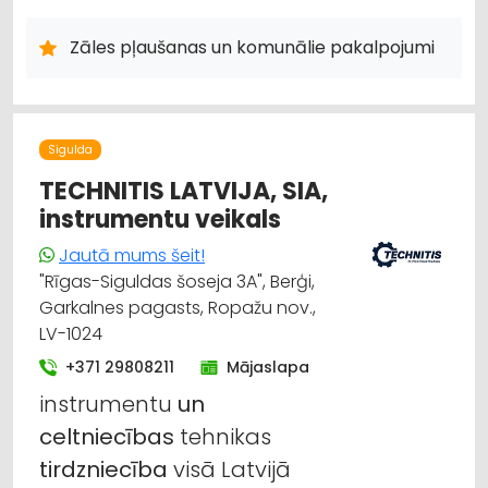
INSTRUMENTU UN DARBARĪKU LABOŠANA, SERVISS
INTERNETVEIKALI, E-KOMERCIJA
AUTO REMONTS, APKOPE
Zāles pļaušanas un komunālie pakalpojumi
AUTO RIEPU SERVISS
LABIEKĀRTOŠANA, APZAĻUMOŠANA
NAMU APSAIMNIEKOŠANA
UZKOPŠANAS SERVISS
LAUKSAIMNIECĪBAS TEHNIKAS UN TRAKTORTEHNIKAS
LABOŠANA, REMONTS
LAUKSAIMNIECĪBAS TEHNIKAS UN TRAKTORTEHNIKAS
Sigulda
TIRDZNIECĪBA
LAUKSAIMNIECĪBAS TEHNIKAS UN TRAKTORTEHNIKAS REZERVES
TECHNITIS LATVIJA, SIA,
DAĻAS
instrumentu veikals
CELTNIECĪBAS TEHNIKA UN IEKĀRTAS; NOMA
Jautā mums šeit!
"Rīgas-Siguldas šoseja 3A", Berģi,
Garkalnes pagasts, Ropažu nov.,
LV-1024
+371 29808211
Mājaslapa
instrumentu
un
celtniecības
tehnikas
tirdzniecība
visā Latvijā