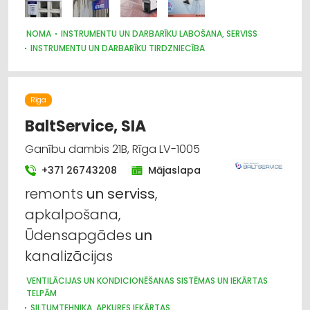
NOMA
INSTRUMENTU UN DARBARĪKU LABOŠANA, SERVISS
INSTRUMENTU UN DARBARĪKU TIRDZNIECĪBA
ELEKTROTEHNISKO IEKĀRTU UN ELEKTROMATERIĀLU LABOŠANA
CELTNIECĪBAS TEHNIKA UN IEKĀRTAS; TIRDZNIECĪBA, SERVISS
CELTNIECĪBAS TEHNIKA UN IEKĀRTAS; NOMA
Rīga
ELEKTROTEHNISKO IEKĀRTU UN ELEKTROMATERIĀLU
TIRDZNIECĪBA
BaltService, SIA
Ganību dambis 21B, Rīga LV-1005
+371 26743208
Mājaslapa
remonts
un
serviss
,
apkalpošana,
Ūdensapgādes
un
kanalizācijas
VENTILĀCIJAS UN KONDICIONĒŠANAS SISTĒMAS UN IEKĀRTAS
TELPĀM
SILTUMTEHNIKA, APKURES IEKĀRTAS