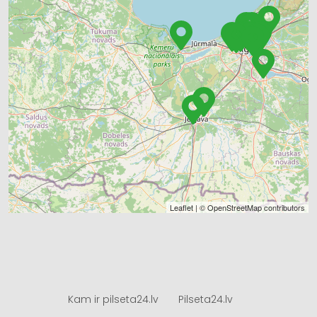
Leaflet
| ©
OpenStreetMap
contributors
Kam ir pilseta24.lv
Pilseta24.lv