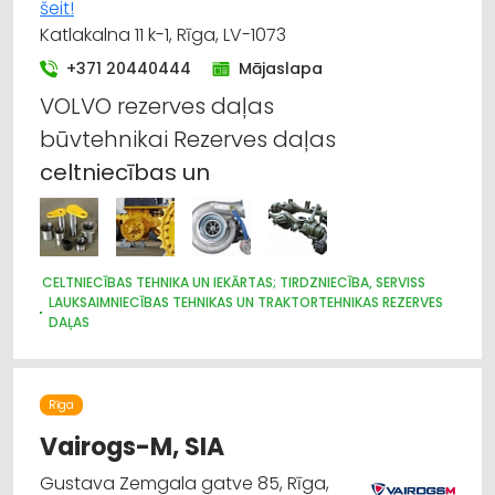
šeit!
Katlakalna 11 k-1, Rīga, LV-1073
+371 20440444
Mājaslapa
VOLVO rezerves daļas
būvtehnikai Rezerves daļas
celtniecības
un
CELTNIECĪBAS TEHNIKA UN IEKĀRTAS; TIRDZNIECĪBA, SERVISS
LAUKSAIMNIECĪBAS TEHNIKAS UN TRAKTORTEHNIKAS REZERVES
DAĻAS
HIDRAULISKĀS UN PNEIMATISKĀS IERĪCES
MEŽKOPĪBAS UN MEŽIZSTRĀDES TEHNIKA
KRAVAS AUTO, APKOPE UN REZERVES DAĻAS
Rīga
IEKRAUŠANAS UN IZKRAUŠANAS TEHNIKA
LAUKSAIMNIECĪBAS TEHNIKAS UN TRAKTORTEHNIKAS
Vairogs-M, SIA
LABOŠANA, REMONTS
DZINĒJI, MOTORI, TO REMONTS
Gustava Zemgala gatve 85, Rīga,