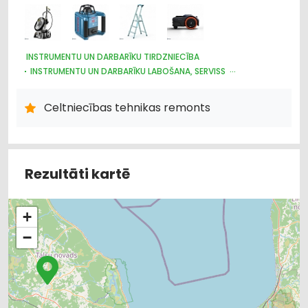
INSTRUMENTU UN DARBARĪKU TIRDZNIECĪBA
INSTRUMENTU UN DARBARĪKU LABOŠANA, SERVISS
CELTNIECĪBAS TEHNIKA UN IEKĀRTAS; TIRDZNIECĪBA, SERVISS
DĀRZA TEHNIKA UN INVENTĀRS
Celtniecības tehnikas remonts
IEKRAUŠANAS UN IZKRAUŠANAS TEHNIKA
SŪKŅI, PUMPJI, VĀRSTI, VENTIĻI
DZINĒJI, MOTORI, TO REMONTS
ELEKTROTEHNISKO IEKĀRTU UN ELEKTROMATERIĀLU LABOŠANA
Rezultāti kartē
METĀLAPSTRĀDES IEKĀRTAS UN INSTRUMENTI
KOKAPSTRĀDES IEKĀRTAS UN INSTRUMENTI
HIDRAULISKĀS UN PNEIMATISKĀS IERĪCES
+
LABIEKĀRTOŠANA, APZAĻUMOŠANA
TREPES, KĀPNES
UZKOPŠANAS LĪDZEKĻI UN TEHNIKA, PROFESIONĀLĀ
−