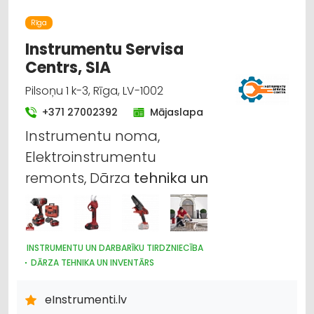
INSTRUMENTU UN DARBARĪKU LABOŠANA, SERVISS
Rīga
Instrumentu Servisa
Centrs, SIA
Pilsoņu 1 k-3, Rīga, LV-1002
+371 27002392
Mājaslapa
Instrumentu noma,
Elektroinstrumentu
remonts, Dārza
tehnika
un
INSTRUMENTU UN DARBARĪKU TIRDZNIECĪBA
DĀRZA TEHNIKA UN INVENTĀRS
CELTNIECĪBAS TEHNIKA UN IEKĀRTAS; NOMA
INSTRUMENTU UN DARBARĪKU LABOŠANA, SERVISS
eInstrumenti.lv