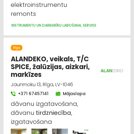
serviss
elektroinstrumentu
remonts
Hidrauliskās un pneimatiskās ierīces
INSTRUMENTU UN DARBARĪKU LABOŠANA, SERVISS
Labiekārtošana, apzaļumošana
Lauksaimniecības tehnikas un traktortehnikas
Rīga
labošana, remonts
ALANDEKO, veikals, T/C
Celtniecības un remonta darbi
SPICE, žalūzijas, aizkari,
markīzes
Dārza tehnika un inventārs
Jaunmoku 13, Rīga, LV-1046
+371 67457141
Mājaslapa
dāvanu izgatavošana,
dāvanu
tirdzniecība
,
izgatavošana