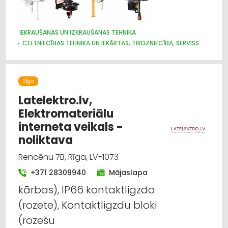
IEKRAUŠANAS UN IZKRAUŠANAS TEHNIKA
CELTNIECĪBAS TEHNIKA UN IEKĀRTAS; TIRDZNIECĪBA, SERVISS
CELTNIECĪBAS TEHNIKA UN IEKĀRTAS; NOMA
Rīga
Latelektro.lv,
Elektromateriālu
interneta veikals -
noliktava
Rencēnu 7B, Rīga, LV-1073
+371 28309940
Mājaslapa
kārbas), IP66 kontaktligzda
(rozete), Kontaktligzdu bloki
(rozešu