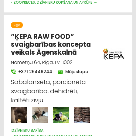
ZOOPRECES, DZĪVNIEKU KOPŠANA UN APRŪPE
DZĪVNIEKU BARĪBA
Rīga
”ĶEPA RAW FOOD”
svaigbarības koncepta
veikals Āgenskalnā
Nometņu 64, Rīga, LV-1002
+371 26446244
Mājaslapa
Sabalansēta, porcionēta
svaigbarība, dehidrēti,
kaltēti zivju
DZĪVNIEKU BARĪBA