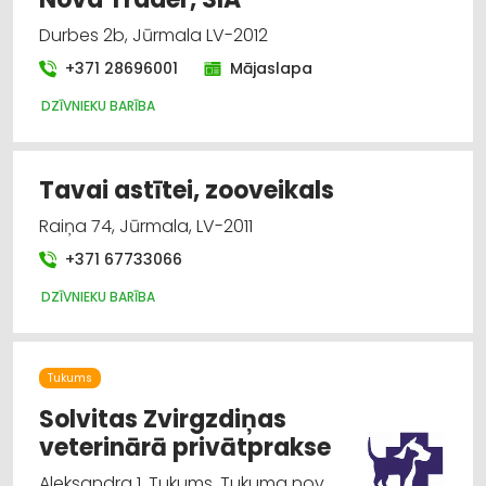
Durbes 2b, Jūrmala LV-2012
+371 28696001
Mājaslapa
DZĪVNIEKU BARĪBA
Tavai astītei, zooveikals
Raiņa 74, Jūrmala, LV-2011
+371 67733066
DZĪVNIEKU BARĪBA
Tukums
Solvitas Zvirgzdiņas
veterinārā privātprakse
Aleksandra 1, Tukums, Tukuma nov.,