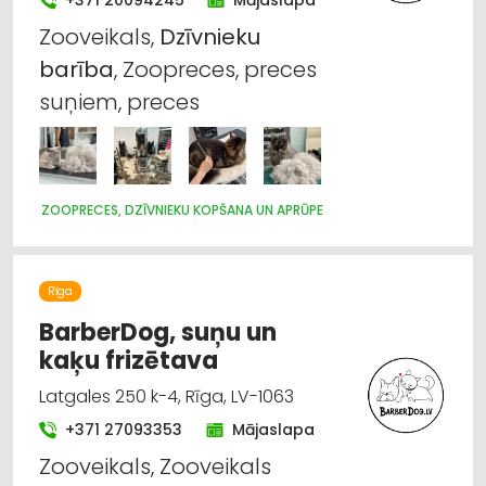
Zooveikals,
Dzīvnieku
barība
, Zoopreces, preces
suņiem, preces
ZOOPRECES, DZĪVNIEKU KOPŠANA UN APRŪPE
Rīga
BarberDog, suņu un
kaķu frizētava
Latgales 250 k-4, Rīga, LV-1063
+371 27093353
Mājaslapa
Zooveikals, Zooveikals