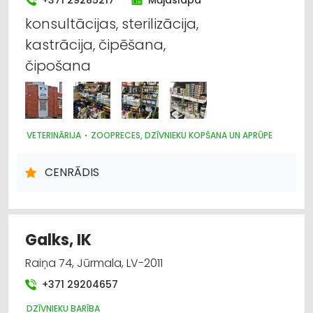
Noliktavu pakalpojumi
konsultācijas, sterilizācija,
kastrācija, čipēšana,
Autotransports
čipošana
Internetveikali, e-komercija
Kravu pārvadājumi: kuģu
VETERINĀRIJA
ZOOPRECES, DZĪVNIEKU KOPŠANA UN APRŪPE
Loģistika
CENRĀDIS
Galks, IK
Raiņa 74, Jūrmala, LV-2011
+371 29204657
DZĪVNIEKU BARĪBA