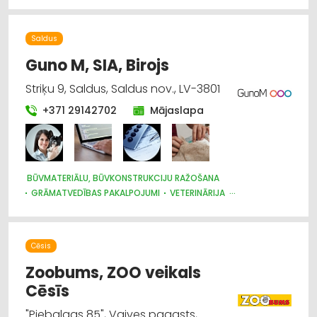
Saldus
Guno M, SIA, Birojs
Striķu 9, Saldus, Saldus nov., LV-3801
+371 29142702
Mājaslapa
BŪVMATERIĀLU, BŪVKONSTRUKCIJU RAŽOŠANA
GRĀMATVEDĪBAS PAKALPOJUMI
VETERINĀRIJA
ZOOPRECES, DZĪVNIEKU KOPŠANA UN APRŪPE
DZĪVNIEKU BARĪBA
Cēsis
Zoobums, ZOO veikals
Cēsīs
"Piebalgas 85", Vaives pagasts,