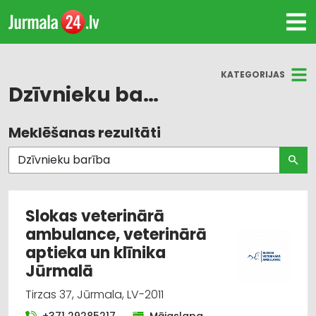
KATEGORIJAS
Dzīvnieku barība
Meklēšanas rezultāti
Visas nozares
Dzīvnieku barība
Zoopreces, dzīvnieku kopšana un aprūpe
Slokas veterinārā
ambulance, veterinārā
Veterinārija
aptieka un klīnika
Kravu pārvadājumi: auto
Jūrmalā
Tirzas 37, Jūrmala, LV-2011
Muita
+371 29285217
Mājaslapa