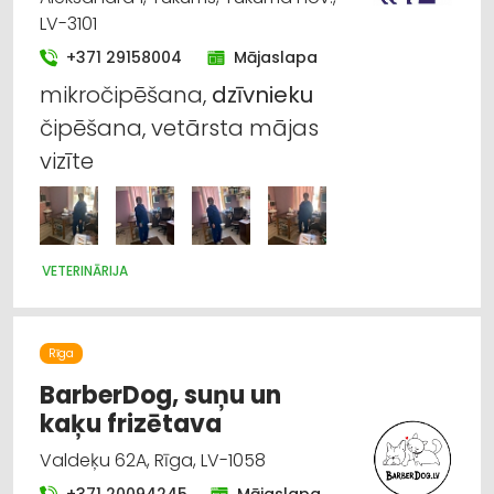
LV-3101
+371 29158004
Mājaslapa
mikročipēšana,
dzīvnieku
čipēšana, vetārsta mājas
vizīte
VETERINĀRIJA
Rīga
BarberDog, suņu un
kaķu frizētava
Valdeķu 62A, Rīga, LV-1058
+371 20094245
Mājaslapa