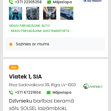
+371 22305258
Mājaslapa
KRAVU PĀRVADĀJUMI: AUTO
KRAVU PĀRVADĀJUMI: AVIOTRANSPORTA
KRAVU PĀRVADĀJUMI: KUĢU
NOLIKTAVU PAKALPOJUMI
AUTOTRANSPORTS
MUITA
LOĢISTIKA
Sazinies ar mums
KURJERU PAKALPOJUMI
PĀRVIETOŠANĀS SERVISS
Rīga
Viatek 1, SIA
Firsa Sadovņikova 39, Rīga, LV-1003
+371 67221604
Mājaslapa
Dzīvnieku
barības beramā
sāls. SOLSEL laizāmbloki,