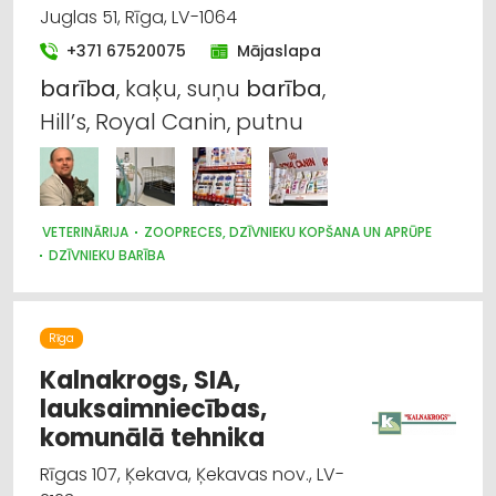
Juglas 51, Rīga, LV-1064
+371 67520075
Mājaslapa
barība
, kaķu, suņu
barība
,
Hill’s, Royal Canin, putnu
VETERINĀRIJA
ZOOPRECES, DZĪVNIEKU KOPŠANA UN APRŪPE
DZĪVNIEKU BARĪBA
Rīga
Kalnakrogs, SIA,
lauksaimniecības,
komunālā tehnika
Rīgas 107, Ķekava, Ķekavas nov., LV-