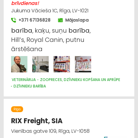
brīvdienas!
Jukuma Vācieša 1C, Rīga, LV-1021
+371 67136828
Mājaslapa
barība
, kaķu, suņu
barība
,
Hill’s, Royal Canin, putnu
ārstēšana
VETERINĀRIJA
ZOOPRECES, DZĪVNIEKU KOPŠANA UN APRŪPE
DZĪVNIEKU BARĪBA
Rīga
RIX Freight, SIA
Vienības gatve 109, Rīga, LV-1058