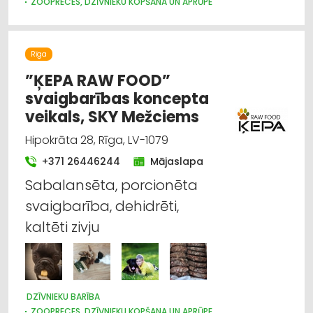
ZOOPRECES, DZĪVNIEKU KOPŠANA UN APRŪPE
Rīga
”ĶEPA RAW FOOD”
svaigbarības koncepta
veikals, SKY Mežciems
Hipokrāta 28, Rīga, LV-1079
+371 26446244
Mājaslapa
Sabalansēta, porcionēta
svaigbarība, dehidrēti,
kaltēti zivju
DZĪVNIEKU BARĪBA
ZOOPRECES, DZĪVNIEKU KOPŠANA UN APRŪPE