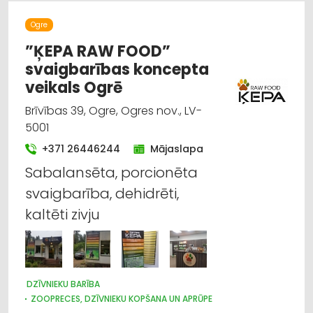
Ogre
”ĶEPA RAW FOOD”
svaigbarības koncepta
veikals Ogrē
Brīvības 39, Ogre, Ogres nov., LV-
5001
+371 26446244
Mājaslapa
Sabalansēta, porcionēta
svaigbarība, dehidrēti,
kaltēti zivju
DZĪVNIEKU BARĪBA
ZOOPRECES, DZĪVNIEKU KOPŠANA UN APRŪPE