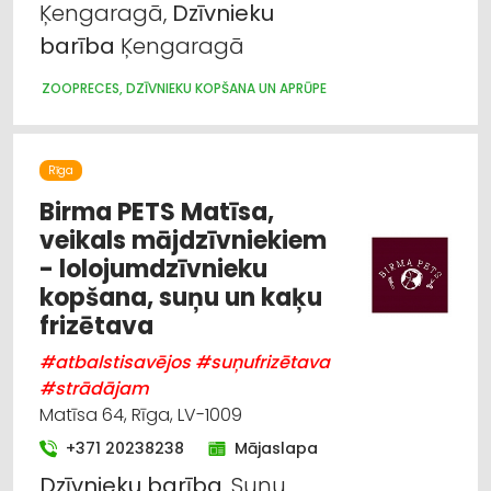
Ķengaragā,
Dzīvnieku
barība
Ķengaragā
ZOOPRECES, DZĪVNIEKU KOPŠANA UN APRŪPE
Rīga
Birma PETS Matīsa,
veikals mājdzīvniekiem
- lolojumdzīvnieku
kopšana, suņu un kaķu
frizētava
#atbalstisavējos #suņufrizētava
#strādājam
Matīsa 64, Rīga, LV-1009
+371 20238238
Mājaslapa
Dzīvnieku
barība
, Suņu