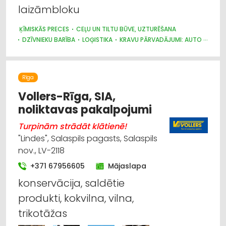
laizāmbloku
ĶĪMISKĀS PRECES
CEĻU UN TILTU BŪVE, UZTURĒŠANA
DZĪVNIEKU BARĪBA
LOĢISTIKA
KRAVU PĀRVADĀJUMI: AUTO
ATKRITUMU PĀRSTRĀDE
NOLIKTAVU PAKALPOJUMI
AUTOTRANSPORTS
MUITA
Rīga
Vollers-Rīga, SIA,
noliktavas pakalpojumi
Turpinām strādāt klātienē!
"Lindes", Salaspils pagasts, Salaspils
nov., LV-2118
+371 67956605
Mājaslapa
konservācija, saldētie
produkti, kokvilna, vilna,
trikotāžas