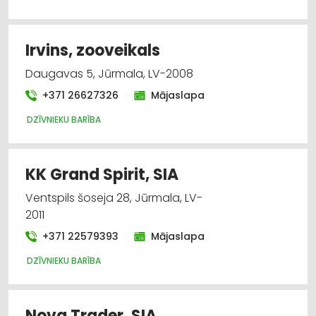
Irvins, zooveikals
Daugavas 5, Jūrmala, LV-2008
+371 26627326
Mājaslapa
DZĪVNIEKU BARĪBA
KK Grand Spirit, SIA
Ventspils šoseja 28, Jūrmala, LV-
2011
+371 22579393
Mājaslapa
DZĪVNIEKU BARĪBA
Nova Trader, SIA