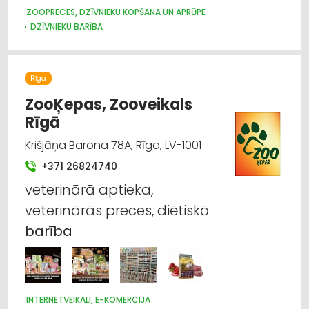
ZOOPRECES, DZĪVNIEKU KOPŠANA UN APRŪPE
DZĪVNIEKU BARĪBA
Rīga
ZooĶepas, Zooveikals
Rīgā
Krišjāņa Barona 78A, Rīga, LV-1001
+371 26824740
veterinārā aptieka,
veterinārās preces, diētiskā
barība
INTERNETVEIKALI, E-KOMERCIJA