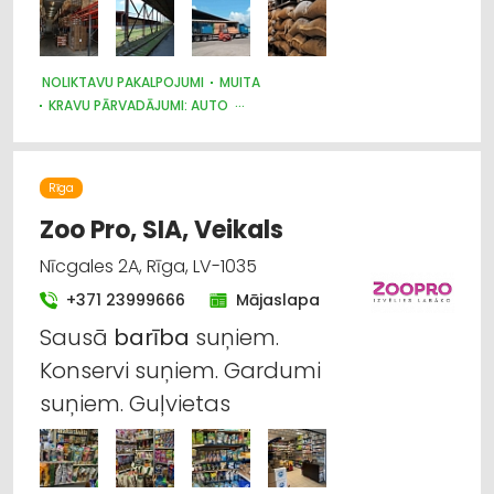
NOLIKTAVU PAKALPOJUMI
MUITA
KRAVU PĀRVADĀJUMI: AUTO
KRAVU PĀRVADĀJUMI: DZELZCEĻA
KRAVU PĀRVADĀJUMI: KUĢU
Rīga
Zoo Pro, SIA, Veikals
Nīcgales 2A, Rīga, LV-1035
+371 23999666
Mājaslapa
Sausā
barība
suņiem.
Konservi suņiem. Gardumi
suņiem. Guļvietas