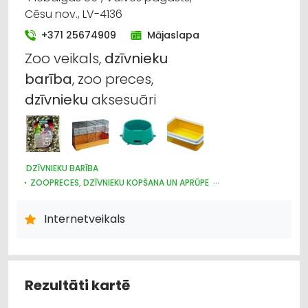
Cēsu nov., LV-4136
+371 25674909
Mājaslapa
Zoo veikals,
dzīvnieku
barība
, zoo preces,
dzīvnieku
aksesuāri
DZĪVNIEKU BARĪBA
ZOOPRECES, DZĪVNIEKU KOPŠANA UN APRŪPE
DZĪVNIEKU TIRDZNIECĪBA
Internetveikals
Rezultāti kartē