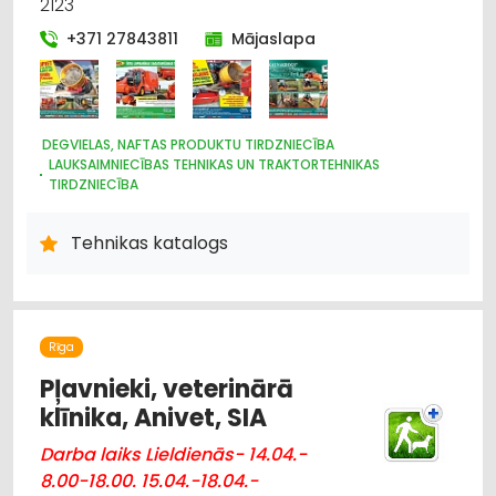
2123
+371 27843811
Mājaslapa
DEGVIELAS, NAFTAS PRODUKTU TIRDZNIECĪBA
LAUKSAIMNIECĪBAS TEHNIKAS UN TRAKTORTEHNIKAS
TIRDZNIECĪBA
IEKRAUŠANAS UN IZKRAUŠANAS TEHNIKA
LAUKSAIMNIECĪBAS TEHNIKAS UN TRAKTORTEHNIKAS NOMA
Tehnikas katalogs
LAUKSAIMNIECĪBAS TEHNIKAS UN TRAKTORTEHNIKAS REZERVES
DAĻAS
MOTORU EĻĻAS, SMĒRVIELAS
MEŽKOPĪBAS UN MEŽIZSTRĀDES TEHNIKA
AUTO ĶĪMIJA, AUTO KRĀSAS
Rīga
LABIEKĀRTOŠANA, APZAĻUMOŠANA
UZKOPŠANAS SERVISS
Pļavnieki, veterinārā
DĀRZA TEHNIKA UN INVENTĀRS
LAUKSAIMNIECĪBAS TEHNIKAS UN TRAKTORTEHNIKAS
klīnika, Anivet, SIA
LABOŠANA, REMONTS
Darba laiks Lieldienās- 14.04.-
8.00-18.00. 15.04.-18.04.-