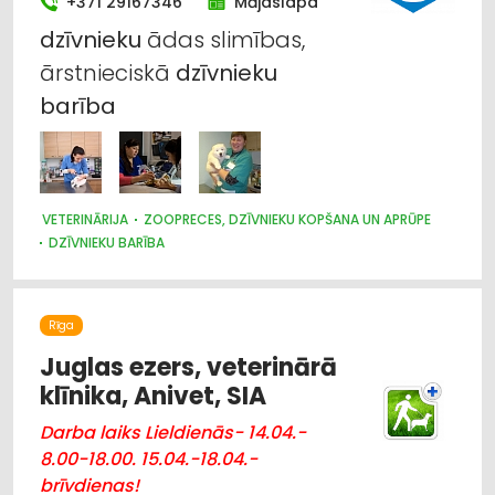
+371 29167346
Mājaslapa
dzīvnieku
ādas slimības,
ārstnieciskā
dzīvnieku
barība
VETERINĀRIJA
ZOOPRECES, DZĪVNIEKU KOPŠANA UN APRŪPE
DZĪVNIEKU BARĪBA
BIŠKOPĪBA, BIŠKOPĪBAS PRODUKTI, BIŠKOPĪBAS INVENTĀRS
Rīga
Juglas ezers, veterinārā
klīnika, Anivet, SIA
Darba laiks Lieldienās- 14.04.-
8.00-18.00. 15.04.-18.04.-
brīvdienas!