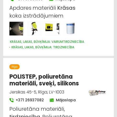
Apdares materiāli
Krāsas
koka izstrādājumiem
KRĀSAS, LAKAS, BŪVĶĪMIJA: VAIRUMTIRDZNIECĪBA
KRĀSAS, LAKAS, BŪVĶĪMIJA: TIRDZNIECĪBA
APDARES MATERIĀLI: GRĪDAS SEGUMI
HIDRAULISKĀS UN PNEIMATISKĀS IERĪCES
INSTRUMENTU UN DARBARĪKU TIRDZNIECĪBA
Rīga
KOKAPSTRĀDES IEKĀRTAS UN INSTRUMENTI
RŪPNIECISKĀS IEKĀRTAS, AUTOMATIZĀCIJA
POLISTEP, poliuretāna
materiāli, sveķi, silikons
Jersikas 45-5, Rīga, LV-1003
+371 26937082
Mājaslapa
Poliuretāna materiāli,
tirdzniecība
, Poliuretāna