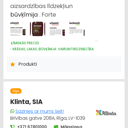
Apdares materiāli: tirdzniecība
aizsardzības līdzekļiun
būvķīmija
. Forte
Apdares materiāli: vairumtirdzniecība
Celtniecības un remonta darbi
Krāsas un lakas, būvķīmija: ražošana
ĶĪMISKĀS PRECES
KRĀSAS, LAKAS, BŪVĶĪMIJA: VAIRUMTIRDZNIECĪBA
Apdares materiāli: grīdas segumi
BŪVMATERIĀLU, BŪVKONSTRUKCIJU VAIRUMTIRDZNIECĪBA
APDARES MATERIĀLI: VAIRUMTIRDZNIECĪBA
Produkti
KRĀSAS, LAKAS, BŪVĶĪMIJA: TIRDZNIECĪBA
Būvmateriālu, būvkonstrukciju ražošana
KRĀSAS UN LAKAS, BŪVĶĪMIJA: RAŽOŠANA
Rīga
Klinta, SIA
Sazinies ar mums šeit!
Brīvības gatve 208A, Rīga, LV-1039
+371 67801000
Mājaslapa