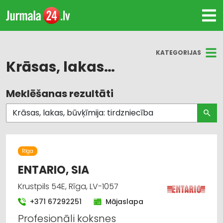
KATEGORIJAS
Krāsas, lakas, būvķīmija: tirdzniecība
Meklēšanas rezultāti
Visas nozares
Krāsas, lakas, būvķīmija: tirdzniecība
Būvmateriālu, būvkonstrukciju tirdzniecība
Rīga
Būvmateriālu, būvkonstrukciju
ENTARIO, SIA
vairumtirdzniecība
Krustpils 54E, Rīga, LV-1057
Krāsas, lakas, būvķīmija: vairumtirdzniecība
+371 67292251
Mājaslapa
Profesionāli koksnes