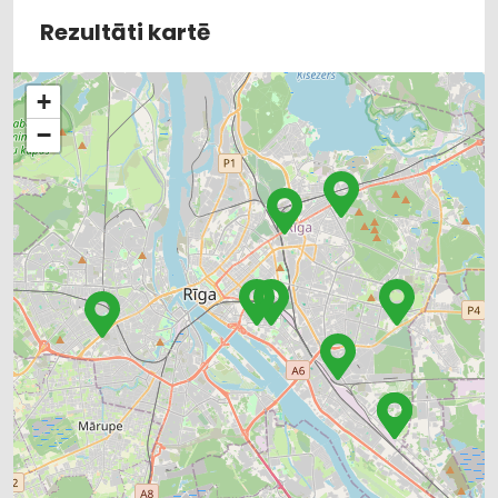
BŪVMATERIĀLU, BŪVKONSTRUKCIJU TIRDZNIECĪBA
Rezultāti kartē
BŪVMATERIĀLU, BŪVKONSTRUKCIJU VAIRUMTIRDZNIECĪBA
UZKOPŠANAS LĪDZEKĻI UN TEHNIKA, PROFESIONĀLĀ
ELEKTROTEHNISKO IEKĀRTU UN ELEKTROMATERIĀLU
+
VAIRUMTIRDZNIECĪBA
ELEKTROTEHNISKO IEKĀRTU UN ELEKTROMATERIĀLU
−
TIRDZNIECĪBA
UGUNSDZĒSĪBAS UN UGUNSAIZSARDZĪBAS LĪDZEKĻI
AUTO ĶĪMIJA, AUTO KRĀSAS
HIGIĒNAS PRECES
APAVI: TIRDZNIECĪBA
HIDRAULISKĀS UN PNEIMATISKĀS IERĪCES
INSTRUMENTU UN DARBARĪKU LABOŠANA, SERVISS
KRĀSAS, LAKAS, BŪVĶĪMIJA: VAIRUMTIRDZNIECĪBA
KRĀSAS, LAKAS, BŪVĶĪMIJA: TIRDZNIECĪBA
VENTILĀCIJAS UN KONDICIONĒŠANAS SISTĒMAS UN IEKĀRTAS
TELPĀM
AGROĶĪMIJA, MĒSLOŠANAS LĪDZEKĻI