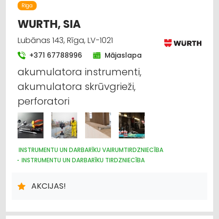
APDARES MATERIĀLI: VAIRUMTIRDZNIECĪBA
Rīga
WURTH, SIA
Lubānas 143, Rīga, LV-1021
+371 67788996
Mājaslapa
akumulatora instrumenti,
akumulatora skrūvgrieži,
perforatori
INSTRUMENTU UN DARBARĪKU VAIRUMTIRDZNIECĪBA
INSTRUMENTU UN DARBARĪKU TIRDZNIECĪBA
METĀLIZSTRĀDĀJUMI
MOTORU EĻĻAS, SMĒRVIELAS
AUTOSERVISU APRĪKOJUMS
ĶĪMISKĀS PRECES
AKCIJAS!
DARBA AIZSARDZĪBAS LĪDZEKĻI, FORMASTĒRPI, DARBA APĢĒRBI
UN APAVI; TIRDZNIECĪBA
DARBA AIZSARDZĪBAS LĪDZEKĻI, DARBA APĢĒRBI;
VAIRUMTIRDZNIECĪBA