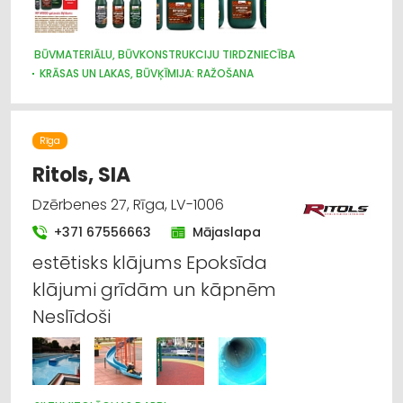
BŪVMATERIĀLU, BŪVKONSTRUKCIJU TIRDZNIECĪBA
KRĀSAS UN LAKAS, BŪVĶĪMIJA: RAŽOŠANA
BŪVMATERIĀLU, BŪVKONSTRUKCIJU RAŽOŠANA
ĶĪMISKĀS PRECES
APDARES MATERIĀLI: RAŽOŠANA
VĀRTI, ŽOGI
Rīga
Ritols, SIA
Dzērbenes 27, Rīga, LV-1006
+371 67556663
Mājaslapa
estētisks klājums Epoksīda
klājumi grīdām un kāpnēm
Neslīdoši