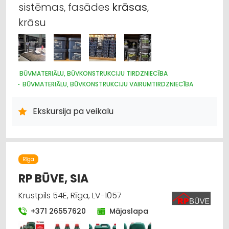
sistēmas, fasādes
krāsas
,
krāsu
BŪVMATERIĀLU, BŪVKONSTRUKCIJU TIRDZNIECĪBA
BŪVMATERIĀLU, BŪVKONSTRUKCIJU VAIRUMTIRDZNIECĪBA
APDARES MATERIĀLI: TIRDZNIECĪBA
KRĀSAS UN LAKAS, BŪVĶĪMIJA: RAŽOŠANA
Ekskursija pa veikalu
KRĀSAS, LAKAS, BŪVĶĪMIJA: TIRDZNIECĪBA
KRĀSAS, LAKAS, BŪVĶĪMIJA: VAIRUMTIRDZNIECĪBA
Rīga
RP BŪVE, SIA
Krustpils 54E, Rīga, LV-1057
+371 26557620
Mājaslapa