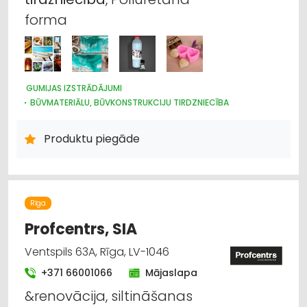
forma
GUMIJAS IZSTRĀDĀJUMI
BŪVMATERIĀLU, BŪVKONSTRUKCIJU TIRDZNIECĪBA
BŪVMATERIĀLU, BŪVKONSTRUKCIJU RAŽOŠANA
BŪVMATERIĀLU, BŪVKONSTRUKCIJU VAIRUMTIRDZNIECĪBA
Produktu piegāde
INTERNETVEIKALI, E-KOMERCIJA
APDARES MATERIĀLI: TIRDZNIECĪBA
APDARES MATERIĀLI: VAIRUMTIRDZNIECĪBA
KRĀSAS, LAKAS, BŪVĶĪMIJA: TIRDZNIECĪBA
JUMTU SEGUMI
CELTNIECĪBAS UN REMONTA DARBI
Rīga
Profcentrs, SIA
Ventspils 63A, Rīga, LV-1046
+371 66001066
Mājaslapa
&renovācija, siltināšanas