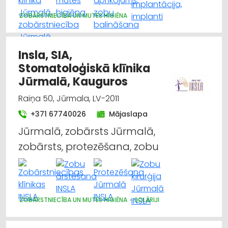
ZOBĀRSTNIECĪBA UN MUTES HIGIĒNA
Insla, SIA,
Stomatoloģiskā klīnika
Jūrmalā, Kauguros
Raiņa 50, Jūrmala, LV-2011
+371 67740026
Mājaslapa
Jūrmalā, zobārsts Jūrmalā,
zobārsts, protezēšana, zobu
ZOBĀRSTNIECĪBA UN MUTES HIGIĒNA
SOLĀRIJI