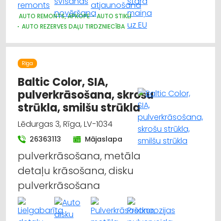
AUTO REMONTS, APKOPE
AUTO STIKLI
AUTO REZERVES DAĻU TIRDZNIECĪBA
Rīga
Baltic Color, SIA,
pulverkrāsošana, skrošu
strūkla, smilšu strūkla
Lēdurgas 3, Rīga, LV-1034
26363113
Mājaslapa
pulverkrāsošana, metāla
detaļu krāsošana, disku
pulverkrāsošana