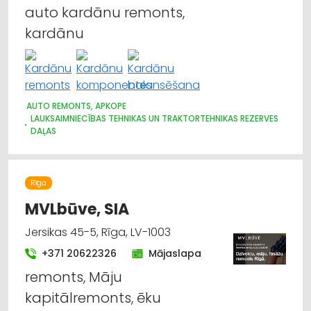
auto kardānu remonts,
kardānu
AUTO REMONTS, APKOPE
LAUKSAIMNIECĪBAS TEHNIKAS UN TRAKTORTEHNIKAS REZERVES
DAĻAS
LAUKSAIMNIECĪBAS TEHNIKAS UN TRAKTORTEHNIKAS
RAŽOŠANA
AUTO REZERVES DAĻU TIRDZNIECĪBA
Rīga
MVLbūve, SIA
Jersikas 45-5, Rīga, LV-1003
+371 20622326
Mājaslapa
remonts, Māju
kapitālremonts, ēku