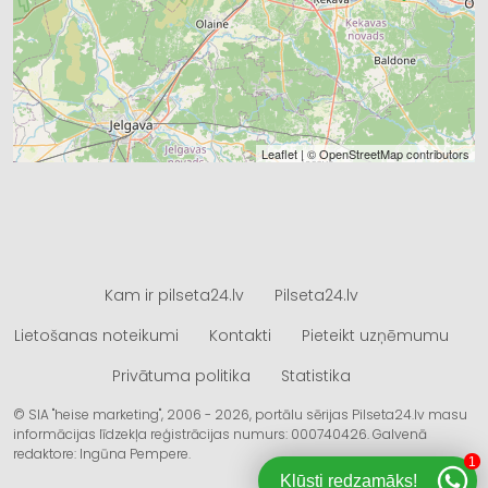
Leaflet
| ©
OpenStreetMap
contributors
Kam ir pilseta24.lv
Pilseta24.lv
Lietošanas noteikumi
Kontakti
Pieteikt uzņēmumu
Privātuma politika
Statistika
© SIA "heise marketing", 2006 - 2026, portālu sērijas Pilseta24.lv masu
informācijas līdzekļa reģistrācijas numurs: 000740426. Galvenā
redaktore: Ingūna Pempere.
1
Kļūsti redzamāks!