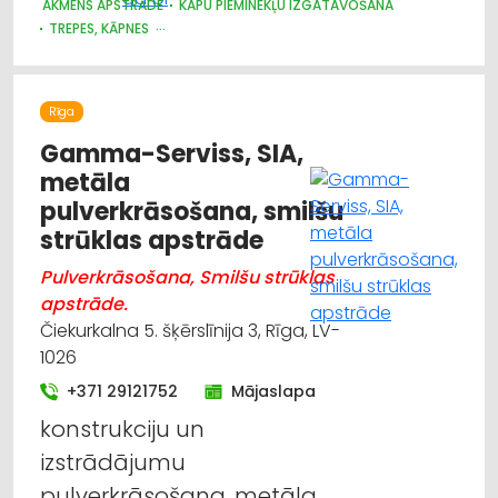
AKMENS APSTRĀDE
KAPU PIEMINEKĻU IZGATAVOŠANA
TREPES, KĀPNES
DIZAINS UN INTERJERS; PRIEKŠMETI UN PAKALPOJUMI
Rīga
Gamma-Serviss, SIA,
metāla
pulverkrāsošana, smilšu
strūklas apstrāde
Pulverkrāsošana, Smilšu strūklas
apstrāde.
Čiekurkalna 5. šķērslīnija 3, Rīga, LV-
1026
+371 29121752
Mājaslapa
konstrukciju un
izstrādājumu
pulverkrāsošana, metāla