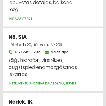
iebūvētās detaļas, balkona
režģi
METĀLAPSTRĀDE
N8, SIA
Jēkabpils 20, Jūrmala, LV-2011
+371 24500202
Mājaslapa
zāģi, hidrofori, virsfrēzes,
augstspiedienamazgāšanas
iekārtas
INSTRUMENTU UN DARBARĪKU LABOŠANA, SERVISS
Nedek, IK