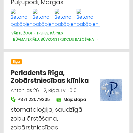
Puķupodi, Margas
VĀRTI, ŽOGI
TREPES, KĀPNES
BŪVMATERIĀLU, BŪVKONSTRUKCIJU RAŽOŠANA
BŪVMATERIĀLU, BŪVKONSTRUKCIJU TIRDZNIECĪBA
Rīga
Perladents Rīga,
Zobārstniecības klīnika
Antonijas 26 - 2, Rīga, LV-1010
+371 23079205
Mājaslapa
stomatoloģija, saudzīgā
zobu ārstēšana,
zobārstniecības