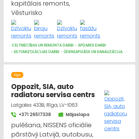
kapitālais remonts,
Vēsturisko
CELTNIECĪBAS UN REMONTA DARBI
APDARES DARBI
SILTUMIZOLĀCIJAS DARBI
ŪDENSAPGĀDE UN KANALIZĀCIJA
SANTEHNIKAS UZSTĀDĪŠANA UN REMONTS
JUMTU SEGUMI
RESTAURĀCIJA
BŪVUZRAUDZĪBA, BŪVVALDES
LABIEKĀRTOŠANA, APZAĻUMOŠANA
GALDNIEKU DARBI
Rīga
TREPES, KĀPNES
CEĻU UN TILTU BŪVE, UZTURĒŠANA
ELEKTROMONTĀŽA, ELEKTROINSTALĀCIJA
Oppozit, SIA, auto
BŪVMATERIĀLU, BŪVKONSTRUKCIJU TIRDZNIECĪBA
radiatoru servisa centrs
BŪVMATERIĀLU, BŪVKONSTRUKCIJU RAŽOŠANA
BŪVMATERIĀLU, BŪVKONSTRUKCIJU VAIRUMTIRDZNIECĪBA
Latgales 433B, Rīga, LV-1063
+371 26517338
Mājaslapa
pulēšana, NISSENS oficiālie
pārstāvji Latvijā, autobusu,