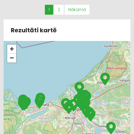
1
2
Nākamā
Rezultāti kartē
+
−