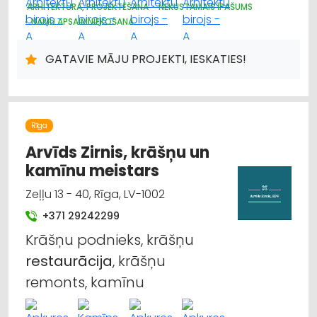
ARHITEKTŪRA, PROJEKTĒŠANA
NEKUSTAMAIS ĪPAŠUMS
NAMU APSAIMNIEKOŠANA
DIZAINS UN INTERJERS; PRIEKŠMETI UN PAKALPOJUMI
CELTNIECĪBAS UN REMONTA DARBI
GATAVIE MĀJU PROJEKTI, IESKATIES!
Rīga
Arvīds Zirnis, krāšņu un
kamīnu meistars
Zeļļu 13 - 40, Rīga, LV-1002
+371 29242299
Krāšņu podnieks, krāšņu
restaurācija
, krāšņu
remonts, kamīnu