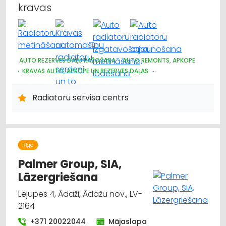
kravas
AUTO REZERVES DAĻU RAŽOŠANA
AUTO REMONTS, APKOPE
KRAVAS AUTO, APKOPE UN REZERVES DAĻAS
AUTO KONDICIONĒŠANAS SISTĒMAS, AUTOREFRIŽERATORI
AUTO REZERVES DAĻU TIRDZNIECĪBA
Radiatoru servisa centrs
AUTO REZERVES DAĻU VAIRUMTIRDZNIECĪBA
AUTOTRANSPORTS
LAUKSAIMNIECĪBAS TEHNIKAS UN TRAKTORTEHNIKAS REZERVES
DAĻAS
Rīga
Palmer Group, SIA,
Lāzergriešana
Lejupes 4, Ādaži, Ādažu nov., LV-
2164
+371 20022044
Mājaslapa