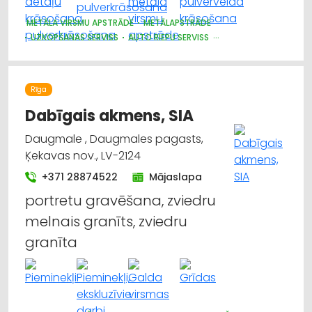
METĀLA VIRSMU APSTRĀDE
METĀLAPSTRĀDE
UZKOPŠANAS SERVISS
AUTO RIEPU SERVISS
AUTO REMONTS, APKOPE
Rīga
Dabīgais akmens, SIA
Daugmale , Daugmales pagasts,
Ķekavas nov., LV-2124
+371 28874522
Mājaslapa
portretu gravēšana, zviedru
melnais granīts, zviedru
granīta