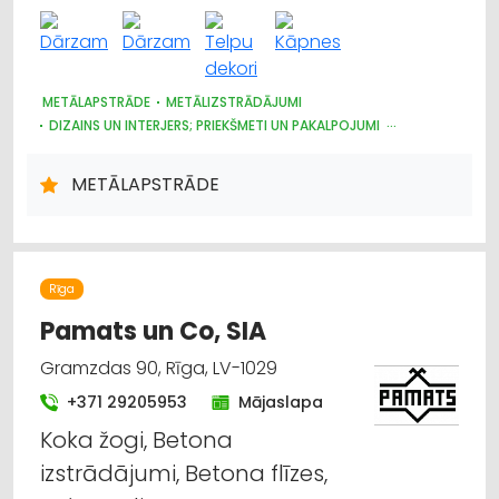
METĀLAPSTRĀDE
METĀLIZSTRĀDĀJUMI
DIZAINS UN INTERJERS; PRIEKŠMETI UN PAKALPOJUMI
JAHTU, LAIVU UN KUTERU BŪVE
DĀRZA TEHNIKA UN INVENTĀRS
VĀRTI, ŽOGI
METĀLAPSTRĀDE
TREPES, KĀPNES
RESTAURĀCIJA
PĀRTIKAS RŪPNIECĪBAS IEKĀRTAS
MAŠĪNBŪVE
LAUKSAIMNIECĪBAS TEHNIKAS UN TRAKTORTEHNIKAS REZERVES
DAĻAS
Rīga
Pamats un Co, SIA
Gramzdas 90, Rīga, LV-1029
+371 29205953
Mājaslapa
Koka žogi, Betona
izstrādājumi, Betona flīzes,