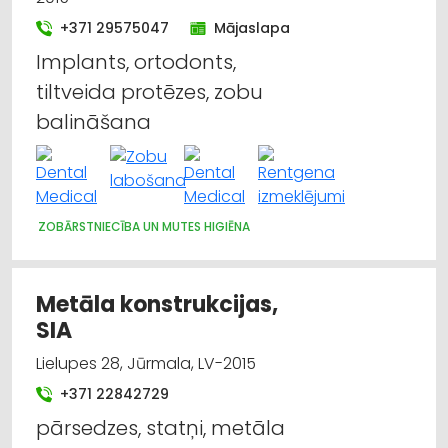
+371 29575047
Mājaslapa
Implants, ortodonts,
tiltveida protēzes, zobu
balināšana
ZOBĀRSTNIECĪBA UN MUTES HIGIĒNA
Metāla konstrukcijas,
SIA
Lielupes 28, Jūrmala, LV-2015
+371 22842729
pārsedzes, statņi, metāla