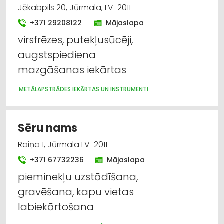
Jēkabpils 20, Jūrmala, LV-2011
+371 29208122
Mājaslapa
virsfrēzes, putekļusūcēji,
augstspiediena
mazgāšanas iekārtas
METĀLAPSTRĀDES IEKĀRTAS UN INSTRUMENTI
Sēru nams
Raiņa 1, Jūrmala LV-2011
+371 67732236
Mājaslapa
pieminekļu uzstādīšana,
gravēšana, kapu vietas
labiekārtošana