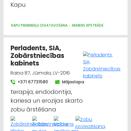
Kapu
Akmens apstrāde
Auto rezerves daļu tirdzniecība
KAPU PIEMINEKĻU IZGATAVOŠANA
AKMENS APSTRĀDE
Būvmateriālu, būvkonstrukciju ražošana
Perladents, SIA,
Būvmateriālu, būvkonstrukciju tirdzniecība
Zobārstniecības
kabinets
Metālapstrāde
Raiņa 87, Jūrmala, LV-2016
+371 67731580
Mājaslapa
terapija, endodontija,
kariesa un erozijas skarto
zobu ārstēšana