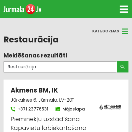
KATEGORIJAS
Restaurācija
Meklēšanas rezultāti
Visas nozares
Celtniecības un remonta darbi
Auto remonts, apkope
Akmens BM, IK
Trepes, kāpnes
Jūrkalnes 6, Jūrmala, LV-2011
+371 23776531
Mājaslapa
Kapu pieminekļu izgatavošana
Pieminekļu uzstādīšana
Zobārstniecība un mutes higiēna
Kapavietu labiekārtošana