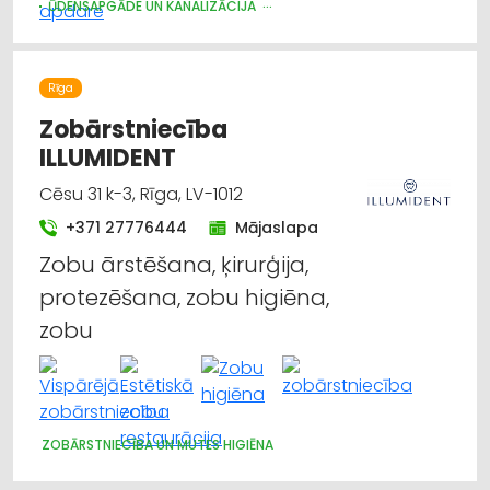
ŪDENSAPGĀDE UN KANALIZĀCIJA
SILTUMAPGĀDE UN SILTUMTĪKLI
VENTILĀCIJAS UN KONDICIONĒŠANAS SISTĒMAS UN IEKĀRTAS
TELPĀM
Rīga
GĀZES APGĀDE
SILTUMTEHNIKA, APKURES IEKĀRTAS
ELEKTROMONTĀŽA, ELEKTROINSTALĀCIJA
Zobārstniecība
ILLUMIDENT
Cēsu 31 k-3, Rīga, LV-1012
+371 27776444
Mājaslapa
Zobu ārstēšana, ķirurģija,
protezēšana, zobu higiēna,
zobu
ZOBĀRSTNIECĪBA UN MUTES HIGIĒNA