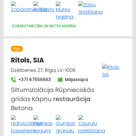
ZOBĀRSTNIECĪBA UN MUTES HIGIĒNA
Rīga
Ritols, SIA
Dzērbenes 27, Rīga, LV-1006
+371 67556663
Mājaslapa
Siltumizolācija Rūpnieciskās
grīdas Kāpņu
restaurācija
Betona