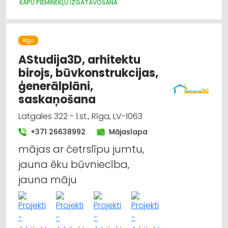
KAPU PIEMINEKĻU IZGATAVOŠANA
Rīga
AStudija3D, arhitektu
birojs, būvkonstrukcijas,
ģenerālplāni,
saskaņošana
Latgales 322 - 1.st., Rīga, LV-1063
+371 26638992
Mājaslapa
mājas ar četrslīpu jumtu,
jauna ēku būvniecība,
jauna māju