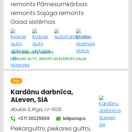
remonts Pārnesumkārbas
remonts Sajūga remonts
Gaisa sistēmas
AUTO REMONTS, APKOPE
KRAVAS AUTO, APKOPE UN REZERVES DAĻAS
AUTOTRANSPORTS
Rīga
Kardānu darbnīca,
ALeven, SIA
Abulas 3, Rīga, LV-1026
+371 20225559
Mājaslapa
Piekargultņi, piekares gultņi,