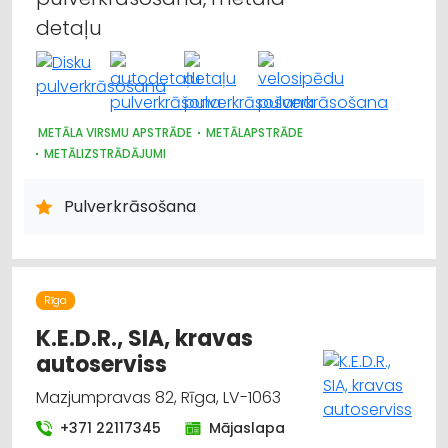
detaļu
METĀLA VIRSMU APSTRĀDE
METĀLAPSTRĀDE
METĀLIZSTRĀDĀJUMI
Pulverkrāsošana
Rīga
K.E.D.R., SIA, kravas
autoserviss
Mazjumpravas 82, Rīga, LV-1063
+371 22117345
Mājaslapa