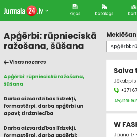
Ziņas
Katalogs
Kar
Apģērbi: rūpnieciskā
Meklēšana
ražošana, šūšana
Visas nozares
Saiva t
Apģērbi: rūpnieciskā ražošana,
Jēkabpils 
šūšana
+371 6
Darba aizsardzības līdzekļi,
APĢĒRBI: RŪ
formastērpi, darba apģērbi un
apavi; tirdzniecība
W FASH
Darba aizsardzības līdzekļi,
Jaunā 17 
formastērpi, darba apģērbi;