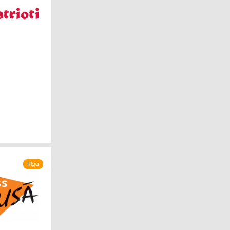
ĪBA
Rīga