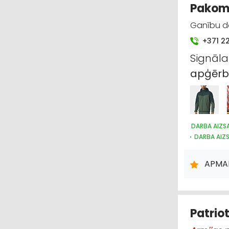
Pakom,
Ganību da
+371 2
Signāl
apģērb
DARBA AIZSA
DARBA AIZS
DARBA AIZS
APĢĒRBI: V
APMA
INTERNETVE
APĢĒRBI: 
Patriot