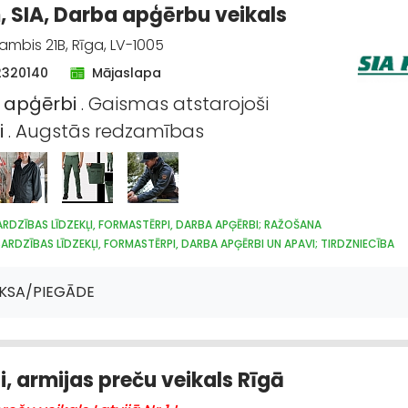
 SIA, Darba apģērbu veikals
mbis 21B, Rīga, LV-1005
2320140
Mājaslapa
a
apģērbi
. Gaismas atstarojoši
i
. Augstās redzamības
RDZĪBAS LĪDZEKĻI, FORMASTĒRPI, DARBA APĢĒRBI; RAŽOŠANA
ARDZĪBAS LĪDZEKĻI, FORMASTĒRPI, DARBA APĢĒRBI UN APAVI; TIRDZNIECĪBA
ARDZĪBAS LĪDZEKĻI, DARBA APĢĒRBI; VAIRUMTIRDZNIECĪBA
AIRUMTIRDZNIECĪBA
APĢĒRBI: TIRDZNIECĪBA
LOĢISTIKA
KSA/PIEGĀDE
IKALI, E-KOMERCIJA
REKLĀMA
POLIGRĀFIJAS PAKALPOJUMI
IZGATAVOŠANA, ŠŪŠANA
APĢĒRBI: RŪPNIECISKĀ RAŽOŠANA, ŠŪŠANA
i, armijas preču veikals Rīgā