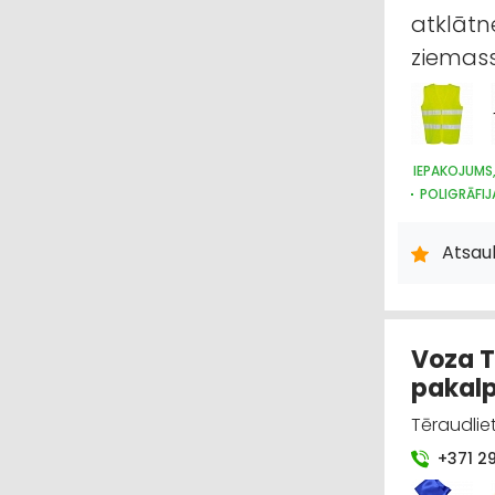
atklātn
ziemass
IEPAKOJUMS
POLIGRĀFIJ
DARBA AIZS
APĢĒRBI: R
Atsau
Voza T
pakal
Tēraudliet
+371 2