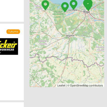
Tukums
Leaflet
| ©
OpenStreetMap
contributors