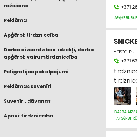
ražošana
+371 2
APĢĒRBI: RŪ
Reklāma
Apģērbi: tirdzniecība
SNICKE
Darba aizsardzības līdzekļi, darba
Pasta 12,
apģērbi; vairumtirdzniecība
+371 6
tirdzni
Poligrāfijas pakalpojumi
tirdzni
Reklāmas suvenīri
Suvenīri, dāvanas
DARBA AIZSA
Apavi: tirdzniecība
APĢĒRBI: R