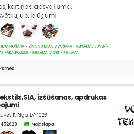
es, kartiņas, apsveikuma,
vētku, u.c. ielūgumi
, IESAIŅOŠANA
ZĪMOGU IZGATAVOŠANA
REKLĀMAS SUVENĪRI
AS PAKALPOJUMI
REKLĀMA: VIDES
REKLĀMA
ARDZĪBAS LĪDZEKĻI, FORMASTĒRPI, DARBA APĢĒRBI UN APAVI; TIRDZNIECĪBA
ŪPNIECISKĀ RAŽOŠANA, ŠŪŠANA
ksmes
ekstils,SIA, izšūšanas, apdrukas
pojumi
uves 11, Rīga, LV-1026
9452028
Mājaslapa