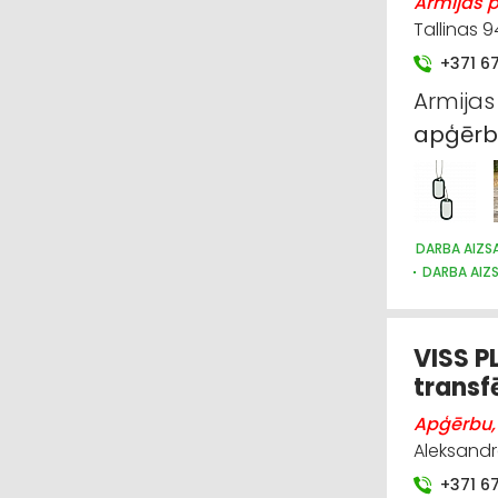
Armijas pr
Tallinas 9
+371 6
Armijas
apģērb
DARBA AIZSA
DARBA AIZS
APĢĒRBI: R
SUVENĪRI, 
VISS P
transf
Apģērbu,
Aleksandra
+371 6