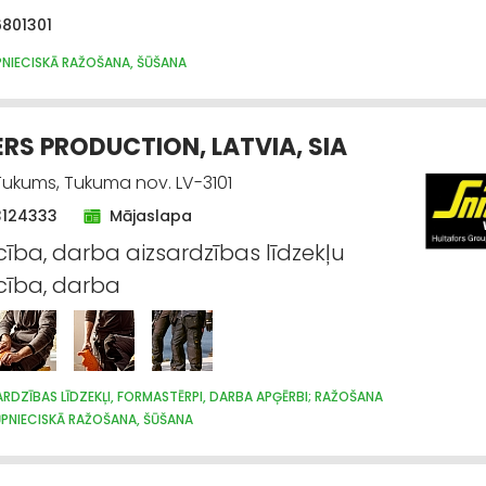
6801301
PNIECISKĀ RAŽOŠANA, ŠŪŠANA
RS PRODUCTION, LATVIA, SIA
 Tukums, Tukuma nov. LV-3101
3124333
Mājaslapa
ecība, darba aizsardzības līdzekļu
ecība, darba
RDZĪBAS LĪDZEKĻI, FORMASTĒRPI, DARBA APĢĒRBI; RAŽOŠANA
ŪPNIECISKĀ RAŽOŠANA, ŠŪŠANA