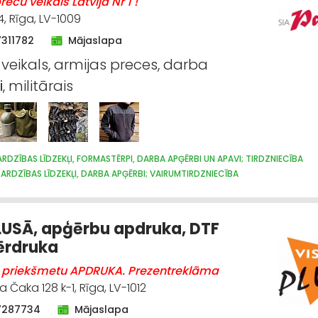
eču veikals Latvijā Nr 1 !
4, Rīga, LV-1009
7311782
Mājaslapa
 veikals, armijas preces, darba
i
, militārais
RDZĪBAS LĪDZEKĻI, FORMASTĒRPI, DARBA APĢĒRBI UN APAVI; TIRDZNIECĪBA
ARDZĪBAS LĪDZEKĻI, DARBA APĢĒRBI; VAIRUMTIRDZNIECĪBA
ŪPNIECISKĀ RAŽOŠANA, ŠŪŠANA
APAVI: TIRDZNIECĪBA
APĢĒRBI: TIRDZNIEC
DĀVANAS
LUSĀ, apģērbu apdruka, DTF
ērdruka
 priekšmetu APDRUKA. Prezentreklāma
 Čaka 128 k-1, Rīga, LV-1012
7287734
Mājaslapa