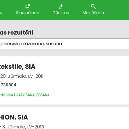
te
Sludinājumi
Tūrisms
Meklēšana
s rezultāti
ekstile, SIA
20, Jūrmala, LV-2011
7730804
PNIECISKĀ RAŽOŠANA, ŠŪŠANA
ION, SIA
- 3, Jūrmala, LV-2015