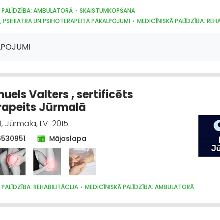
 PALĪDZĪBA: AMBULATORĀ
SKAISTUMKOPŠANA
 PSIHIATRA UN PSIHOTERAPEITA PAKALPOJUMI
MEDICĪNISKĀ PALĪDZĪBA: REH
LPOJUMI
els Valters , sertificēts
erapeits Jūrmalā
, Jūrmala, LV-2015
6530951
Mājaslapa
 PALĪDZĪBA: REHABILITĀCIJA
MEDICĪNISKĀ PALĪDZĪBA: AMBULATORĀ