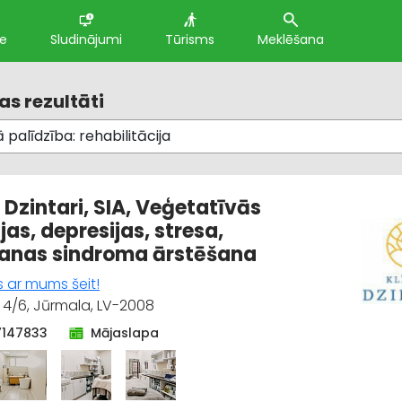
te
Sludinājumi
Tūrisms
Meklēšana
s rezultāti
 Dzintari, SIA, Veģetatīvās
jas, depresijas, stresa,
anas sindroma ārstēšana
s ar mums šeit!
4/6, Jūrmala, LV-2008
7147833
Mājaslapa