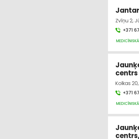
Jantar
Zvīņu 2, J
+371 6
MEDICĪNISKĀ
Jaunķe
centrs
Kolkas 20
+371 6
MEDICĪNISKĀ
Jaunķe
centrs