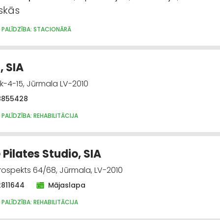
iskās
 PALĪDZĪBA: STACIONĀRĀ
 SIA
 k-4-15, Jūrmala LV-2010
8855428
 PALĪDZĪBA: REHABILITĀCIJA
 Pilates Studio, SIA
rospekts 64/68, Jūrmala, LV-2010
2811644
Mājaslapa
 PALĪDZĪBA: REHABILITĀCIJA