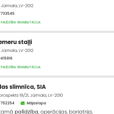
, Jūrmala, LV-2012
7733545
 PALĪDZĪBA: REHABILITĀCIJA
meru staļļi
, Jūrmala, LV-2012
9415916
 PALĪDZĪBA: REHABILITĀCIJA
as slimnīca, SIA
prospekts 19/21, Jūrmala, LV-2010
7752254
Mājaslapa
ekamā
palīdzība
, operācijas, bariatrija,