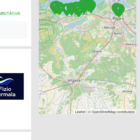
ABILITĀCIJA
Leaflet
| ©
OpenStreetMap
contributors