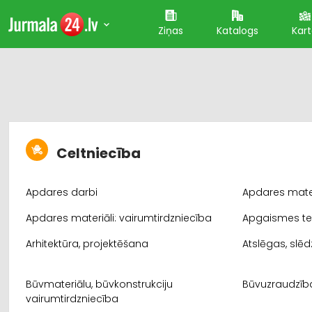
Ziņas
Katalogs
Kar
Celtniecība
Apdares darbi
Apdares mater
Apdares materiāli: vairumtirdzniecība
Apgaismes teh
Arhitektūra, projektēšana
Atslēgas, slē
Būvmateriālu, būvkonstrukciju
Būvuzraudzīb
vairumtirdzniecība