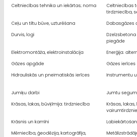
Celtniecības tehnika un iekārtas; noma
Celtniecības t
tirdzniecība, s
Ceļu un tiltu būve, uzturēšana
Dabasgāzes 
Durvis, logi
Dzelzsbetona 
piegāde
Elektromontāža, elektroinstalācija
Enerģija: alter
Gāzes apgāde
Gāzes ierīces
Hidrauliskās un pneimatiskās ierīces
Instrumentu u
Jumiķu darbi
Jumtu segum
Krāsas, lakas, būvķīmija: tirdzniecība
Krāsas, lakas,
vairumtirdzni
Krāsnis un kamīni
Labiekārtoša
Mērniecība, ģeodēzija, kartogrāfija,
Metālizstrādā