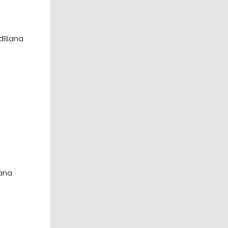
dīšana
šana