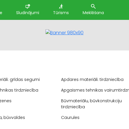
te
Sludinājumi
Tūrisms
Meklēšana
iāli: grīdas segumi
Apdares materiāli: tirdzniecība
nikas tirdzniecība
Apgaismes tehnikas vairumtirdz
dzenes
Būvmateriālu, būvkonstrukciju
tirdzniecība
a, būvvaldes
Caurules