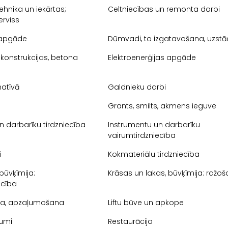
ehnika un iekārtas;
Celtniecības un remonta darbi
erviss
apgāde
Dūmvadi, to izgatavošana, uzstā
konstrukcijas, betona
Elektroenerģijas apgāde
natīvā
Galdnieku darbi
Grants, smilts, akmens ieguve
n darbarīku tirdzniecība
Instrumentu un darbarīku
vairumtirdzniecība
i
Kokmateriālu tirdzniecība
 būvķīmija:
Krāsas un lakas, būvķīmija: ražo
ecība
na, apzaļumošana
Liftu būve un apkope
jumi
Restaurācija